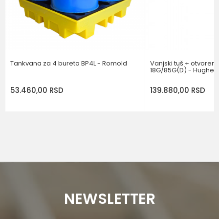
POŠALJI
Tankvana za 4 bureta BP4L - Romold
Vanjski tuš + otvoren
18G/85G(D) - Hughes
53.460,00
RSD
139.880,00
RSD
NEWSLETTER