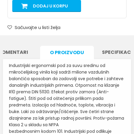
DODAJ U KORPU
Sačuvajte u listi želja
KOMENTARI
SPECIFIKACI
O PROIZVODU
Industrijski ergonomski pod za suvu sredinu od
mikroćelijskog vinila koji sadrži milione vazdušnih
balončića sposoban da zadovolji sve potrebe i zahteve
današnjih industrijskih primena. Otpornost na klizanje
R10 prema DIN 51130. Efekat protiv zamora (Anti-
fatigue). Štiti pod od oštećenja prilikom pada
predmeta. Izolacija od hladnoće, toplote, vibracija i
buke. Laki za održavanje/čišćenje. Sve četiri strane
dizajnirane za lak pristup radnoj površini. Protiv-požarna
Klasa 2 u skladu sa NFPA
bezbednosnim kodom 101. Industrijski pod odlikuje