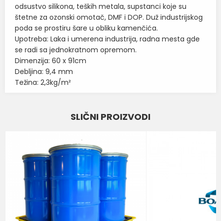
odsustvo silikona, teških metala, supstanci koje su
štetne za ozonski omotač, DMF i DOP. Duž industrijskog
poda se prostiru šare u obliku kamenčića.
Upotreba: Laka i umerena industrija, radna mesta gde
se radi sa jednokratnom opremom.
Dimenzija: 60 x 91cm
Debljina: 9,4 mm
Težina: 2,3kg/m²
Karakteristika
Vrednost
Ime/Nadimak
SLIČNI PROIZVODI
Kategorija
Proizvodi
Email
BOJA
CRNA-ŽUTA
Brend
NOTRAX
Poruka