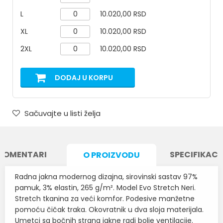
L
10.020,00 RSD
XL
10.020,00 RSD
2XL
10.020,00 RSD
DODAJ U KORPU
Sačuvajte u listi želja
KOMENTARI
SPECIFIKACI
O PROIZVODU
Radna jakna modernog dizajna, sirovinski sastav 97%
pamuk, 3% elastin, 265 g/m². Model Evo Stretch Neri.
Stretch tkanina za veći komfor. Podesive manžetne
pomoću čičak traka. Okovratnik u dva sloja materijala.
Umetci sa bočnih strana jakne radi bolje ventilacije.