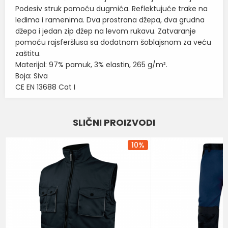
Podesiv struk pomoću dugmića. Reflektujuće trake na
leđima i ramenima. Dva prostrana džepa, dva grudna
džepa i jedan zip džep na levom rukavu. Zatvaranje
pomoću rajsferšlusa sa dodatnom šoblajsnom za veću
zaštitu.
Materijal: 97% pamuk, 3% elastin, 265 g/m².
Boja: Siva
CE EN 13688 Cat I
Karakteristika
Vrednost
Ime/Nadimak
SLIČNI PROIZVODI
Kategorija
RADNA ODELA I PANTALONE
Email
BOJA
SIVA
10
%
Brend
NERI
Poruka