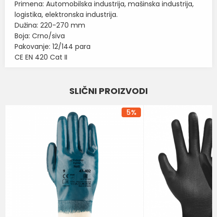
Primena: Automobilska industrija, mašinska industrija,
logistika, elektronska industrija.
Dužina: 220-270 mm
Boja: Crno/siva
Pakovanje: 12/144 para
CE EN 420 Cat II
Karakteristika
Vrednost
Ime/Nadimak
SLIČNI PROIZVODI
Kategorija
RUKAVICE ZA PRECIZNE RADOVE
Email
Brend
ANSELL
5
%
BOJA
SIVA
Poruka