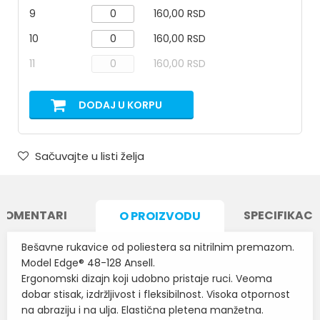
9
160,00 RSD
10
160,00 RSD
11
160,00 RSD
DODAJ U KORPU
Sačuvajte u listi želja
KOMENTARI
SPECIFIKACI
O PROIZVODU
Bešavne rukavice od poliestera sa nitrilnim premazom.
Model Edge® 48-128 Ansell.
Ergonomski dizajn koji udobno pristaje ruci. Veoma
dobar stisak, izdržljivost i fleksibilnost. Visoka otpornost
na abraziju i na ulja. Elastična pletena manžetna.