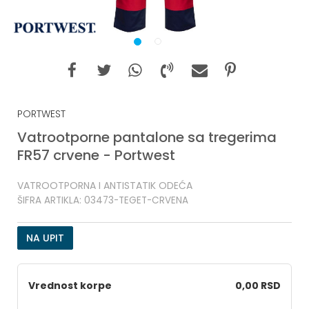
1
2
PORTWEST
Vatrootporne pantalone sa tregerima
FR57 crvene - Portwest
VATROOTPORNA I ANTISTATIK ODEĆA
ŠIFRA ARTIKLA:
03473-TEGET-CRVENA
NA UPIT
Vrednost korpe
0,00 RSD