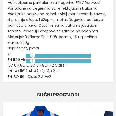
Vatrootporne pantalone sa tregerina FR57 Portwest.
Pantalone sa tregerima sa reflektujućim trakama
dvostruko poršivene za bolju vidljivost. Trostruki šavovi,
4 prednja džepa, 1 džep za metar. Nogavice podesive
pomoću drikera. Otporne su na vatru i isijavajuće
toplote. Poseduju džepove za štitnike na kolenima.
Materijal: Bizflame Plus: 99% pamuk, 1% ugljenično
vlakno 350g
Boja: teget/plava
CE
EN 1149 -5
IEC 61482-2 IEC 61482-1-2 Class 1
EN ISO 11612 A1+A2, B1, C1, E2, F1
EN ISO 11611 Class 2 A1+A2
Karakteristika
Vrednost
Ime/Nadimak
SLIČNI PROIZVODI
VATROOTPORNA I ANTISTATIK
Kategorija
ODEĆA
Email
BOJA
TEGET-CRVENA