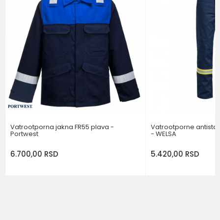
Brend
PORTWEST
Poruka
POŠALJI
Vatrootporna jakna FR55 plava -
Vatrootporne antistat
Portwest
- WELSA
6.700,00
RSD
5.420,00
RSD