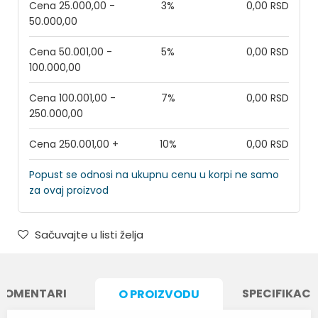
Cena 25.000,00 -
3%
0,00 RSD
50.000,00
Cena 50.001,00 -
5%
0,00 RSD
100.000,00
Cena 100.001,00 -
7%
0,00 RSD
250.000,00
Cena 250.001,00 +
10%
0,00 RSD
Popust se odnosi na ukupnu cenu u korpi ne samo
za ovaj proizvod
Sačuvajte u listi želja
KOMENTARI
SPECIFIKACI
O PROIZVODU