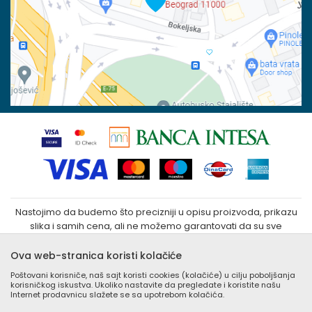
100023031
Povraćaj sredstava
Matični broj:
07790937
Zamena veličine i zamena artikla za drugi
Kako kupiti
Nastojimo da budemo što precizniji u opisu proizvoda, prikazu
slika i samih cena, ali ne možemo garantovati da su sve
informacije kompletne i bez grešaka. Svi artikli prikazani na sajtu
su deo naše ponude i ne podrazumeva da su dostupni u
Ova web-stranica koristi kolačiće
svakom trenutku. Raspoloživost robe možete proveriti
Poštovani korisniče, naš sajt koristi cookies (kolačiće) u cilju poboljšanja
besplatnim pozivom Call Centra na +381 (0) 11 405 9007 / +381
korisničkog iskustva. Ukoliko nastavite da pregledate i koristite našu
(0) 11 405 9008
Internet prodavnicu slažete se sa upotrebom kolačića.