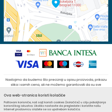
Reklamacije
100023031
Povraćaj sredstava
Matični broj:
07790937
Zamena veličine i zamena artikla za drugi
Kako kupiti
Nastojimo da budemo što precizniji u opisu proizvoda, prikazu
slika i samih cena, ali ne možemo garantovati da su sve
informacije kompletne i bez grešaka. Svi artikli prikazani na sajtu
su deo naše ponude i ne podrazumeva da su dostupni u
Ova web-stranica koristi kolačiće
svakom trenutku. Raspoloživost robe možete proveriti
Poštovani korisniče, naš sajt koristi cookies (kolačiće) u cilju poboljšanja
besplatnim pozivom Call Centra na +381 (0) 11 405 9007 / +381
korisničkog iskustva. Ukoliko nastavite da pregledate i koristite našu
(0) 11 405 9008
Internet prodavnicu slažete se sa upotrebom kolačića.