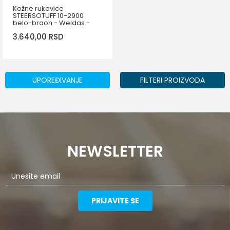
Kožne rukavice
STEERSOTUFF 10-2900
belo-braon - Weldas -
PAR
3.640,00
RSD
DODAJ U KORPU
Veličina
UPOREĐIVANJE
FILTERI PROIZVODA
L
XL
NEWSLETTER
PRIJAVITE SE