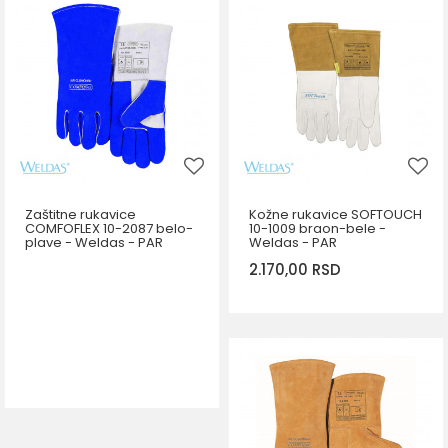
Zaštitne rukavice
Kožne rukavice SOFTOUCH
COMFOFLEX 10-2087 belo-
10-1009 braon-bele -
plave - Weldas - PAR
Weldas - PAR
2.170,00
RSD
DODAJ U KORPU
Veličina
L