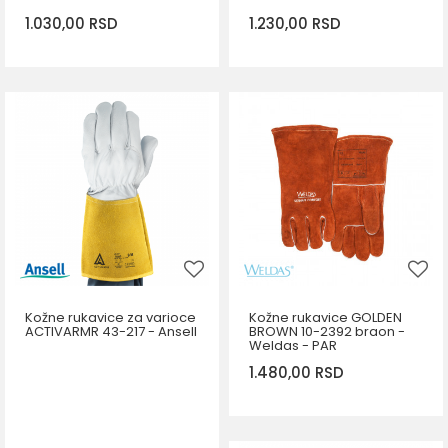
1.030,00
RSD
1.230,00
RSD
DODAJ U KORPU
Veličina
XL
DODAJ U KORPU
Kožne rukavice za varioce
Kožne rukavice GOLDEN
ACTIVARMR 43-217 - Ansell
BROWN 10-2392 braon -
Weldas - PAR
1.480,00
RSD