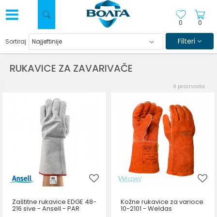
0
0
Filteri
Sortiraj
RUKAVICE ZA ZAVARIVAČE
9
proizvoda
Zaštitne rukavice EDGE 48-
Kožne rukavice za varioce
216 sive - Ansell - PAR
10-2101 - Weldas