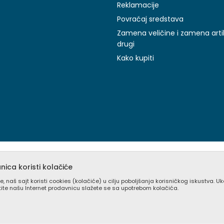
Reklamacije
Povraćaj sredstava
Zamena veličine i zamena arti
drugi
Kako kupiti
ica koristi kolačiće
e, naš sajt koristi cookies (kolačiće) u cilju poboljšanja korisničkog iskustva. U
stite našu Internet prodavnicu slažete se sa upotrebom kolačića.
prikazu slika i samih cena, ali ne možemo garantovati da su sve inform
pni u svakom trenutku. Raspoloživost robe možete proveriti besplat
(0) 11 405 9008