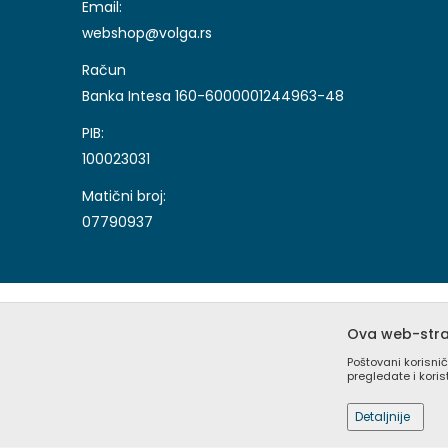
Email:
webshop@volga.rs
Račun
Banka Intesa 160-6000001244963-48
PIB:
100023031
Matični broj:
07790937
Ova web-stran
Poštovani korisnič
pregledate i kori
Nastojimo da budemo što precizniji u opisu proizvoda, 
sajtu su deo naše ponude i ne podrazumeva da su dostu
Detaljnije