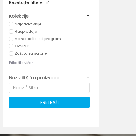
Resetujte filtere
Kolekcije
Najatraktivnije
Rasprodaja
Vojno-policijski program
Covid 19
Zaštita za salone
Prikažite više
Naziv ili šifra proizvoda
PRETRAŽI