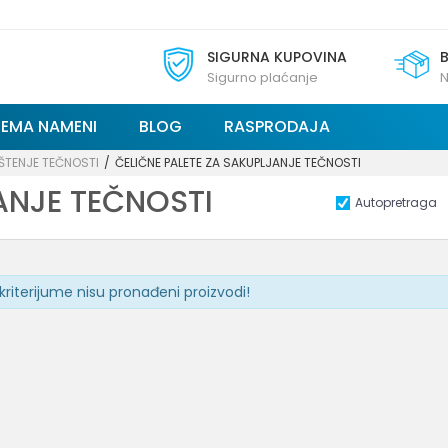
SIGURNA KUPOVINA
Sigurno plaćanje
N
REMA NAMENI
BLOG
RASPRODAJA
ŠTENJE TEČNOSTI
ČELIČNE PALETE ZA SAKUPLJANJE TEČNOSTI
ANJE TEČNOSTI
Autopretraga
kriterijume nisu pronađeni proizvodi!