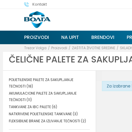
Kontakt
PROIZVODI
NA UPIT
BRENDOVI
P
Trezor Volga
Proizvodi
ZAŠTITA ŽIVOTNE SREDINE
SKLADI
ČELIČNE PALETE ZA SAKUPLJ
POLIETILENSKE PALETE ZA SAKUPLJANJE
Za izabrane 
TEČNOSTI
(18)
AKUMULACIONE PALETE ZA SAKUPLJANJE
TEČNOSTI
(11)
TANKVANE ZA IBC PALETE
(6)
NATKRIVENE POLIETILENSKE TANKVANE
(3)
FLEKSIBILNE BRANE ZA IZLIVANJE TEČNOSTI
(2)