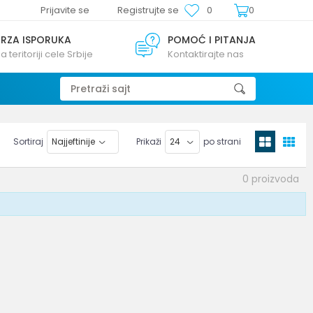
Prijavite se
Registrujte se
0
0
BRZA ISPORUKA
POMOĆ I PITANJA
a teritoriji cele Srbije
Kontaktirajte nas
Pretraži sajt
Sortiraj
Prikaži
po strani
0
proizvoda