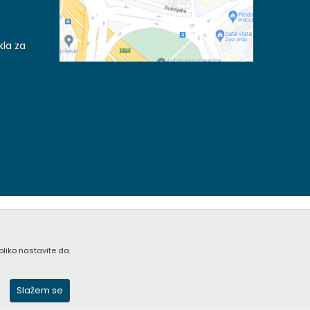
kla za
koliko nastavite da
acije kompletne i bez grešaka. Svi artikli prikazani na
nim pozivom Call Centra na +381 (0) 11 405 9007 / +381
Slažem se