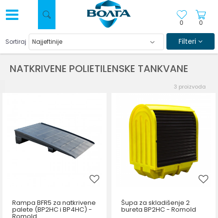
0
0
Filteri
Sortiraj
NATKRIVENE POLIETILENSKE TANKVANE
3
proizvoda
Rampa BFR5 za natkrivene
Šupa za skladišenje 2
palete (BP2HC i BP4HC) -
bureta BP2HC - Romold
Romold