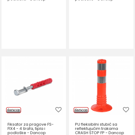
Fiksator za pragove FS-
PU fleksibilni stubić sa
FIX4 - 4 šrafa, tipla i
reflektujućim trakama
podloške - Dancop
CRASH STOP FP - Dancop