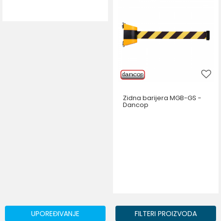
DODAJ U KORPU
Zidna barijera MGB-GS -
Dancop
UPOREĐIVANJE
FILTERI PROIZVODA