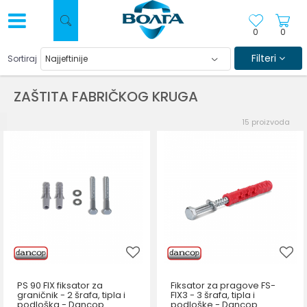
0
0
Filteri
Sortiraj
ZAŠTITA FABRIČKOG KRUGA
15
proizvoda
PS 90 FIX fiksator za
Fiksator za pragove FS-
graničnik - 2 šrafa, tipla i
FIX3 - 3 šrafa, tipla i
podloška - Dancop
podloške - Dancop