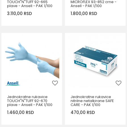
TOUCH"N"TUFF 92-665
MICROFLEX 93-852 crne -
plave - Ansell - PAK 1/100
Ansell - PAK 1/100
3.110,00
RSD
1.800,00
RSD
DODAJ U KORPU
DODAJ U KORPU
Veličina
Veličina
6,5-7
7,5-8
8,5-9
9,5-10
5,5-6
6,5-7
Jednokratne rukavice
Jednokratne rukavice
TOUCH"N"TUFF 92-670
nitrilne netalkirane SAFE
plave - Ansell - PAK 1/100
CARE - PAK 1/100
1.460,00
RSD
470,00
RSD