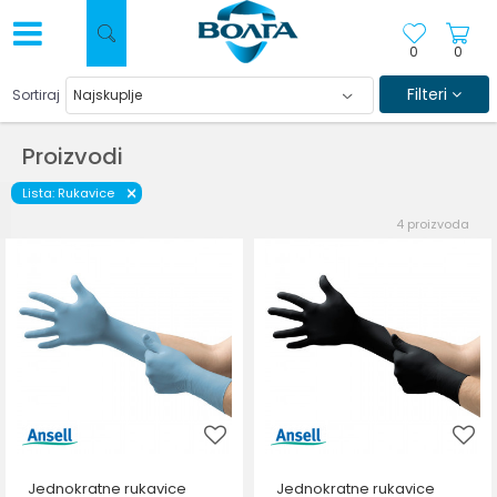
0
0
Filteri
Sortiraj
Proizvodi
Lista: Rukavice
4
proizvoda
Jednokratne rukavice
Jednokratne rukavice