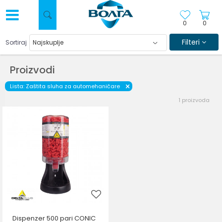
0
0
Filteri
Sortiraj
Proizvodi
Lista: Zaštita sluha za automehaničare
1
proizvoda
Dispenzer 500 pari CONIC