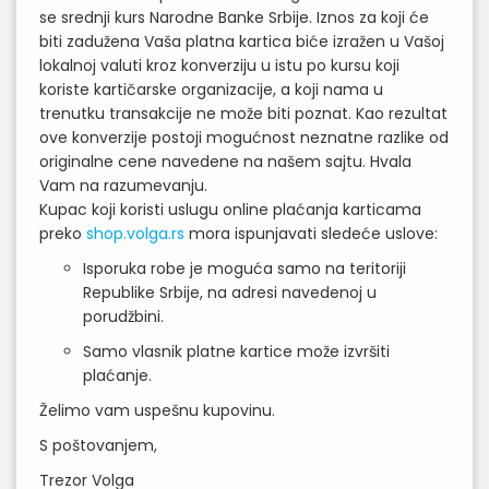
se srednji kurs Narodne Banke Srbije. Iznos za koji će
biti zadužena Vaša platna kartica biće izražen u Vašoj
lokalnoj valuti kroz konverziju u istu po kursu koji
koriste kartičarske organizacije, a koji nama u
trenutku transakcije ne može biti poznat. Kao rezultat
ove konverzije postoji mogućnost neznatne razlike od
originalne cene navedene na našem sajtu. Hvala
Vam na razumevanju.
Kupac koji koristi uslugu online plaćanja karticama
preko
shop.volga.rs
mora ispunjavati sledeće uslove:
Isporuka robe je moguća samo na teritoriji
Republike Srbije, na adresi navedenoj u
porudžbini.
Samo vlasnik platne kartice može izvršiti
plaćanje.
Želimo vam uspešnu kupovinu.
S poštovanjem,
Trezor Volga