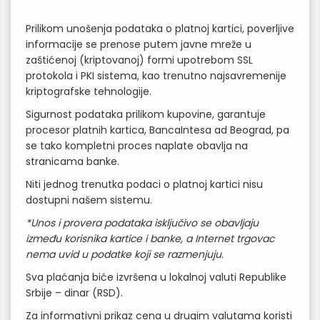
Prilikom unošenja podataka o platnoj kartici, poverljive
informacije se prenose putem javne mreže u
zaštićenoj (kriptovanoj) formi upotrebom SSL
protokola i PKI sistema, kao trenutno najsavremenije
kriptografske tehnologije.
Sigurnost podataka prilikom kupovine, garantuje
procesor platnih kartica, BancaIntesa ad Beograd, pa
se tako kompletni proces naplate obavlja na
stranicama banke.
Niti jednog trenutka podaci o platnoj kartici nisu
dostupni našem sistemu.
*Unos i provera podataka isključivo se obavljaju
između korisnika kartice i banke, a Internet trgovac
nema uvid u podatke koji se razmenjuju.
Sva plaćanja biće izvršena u lokalnoj valuti Republike
Srbije – dinar (RSD).
Za informativni prikaz cena u drugim valutama koristi