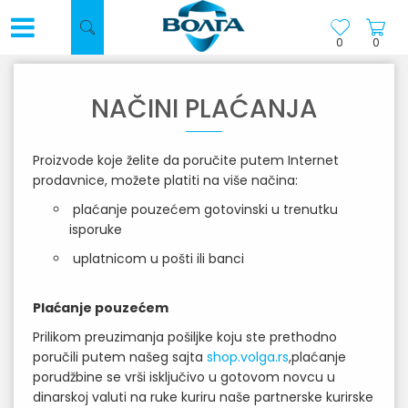
0
0
NAČINI PLAĆANJA
Proizvode koje želite da poručite putem Internet
prodavnice, možete platiti na više načina:
plaćanje pouzećem gotovinski u trenutku
isporuke
uplatnicom u pošti ili banci
Plaćanje pouzećem
Prilikom preuzimanja pošiljke koju ste prethodno
poručili putem našeg sajta
shop.volga.rs
,plaćanje
porudžbine se vrši isključivo u gotovom novcu u
dinarskoj valuti na ruke kuriru naše partnerske kurirske