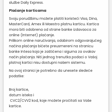
službe Daily Express.
Plaćanje karticama
Svoju porudžbinu možete platiti koristeći Visa, Dina,
MasterCard, Amex ili Maestro platnu karticu. Kartica
mora biti odobrena od strane banke izdavaoca za
online (Internet) plaćanje.
Prilikom online naručivanja, odabirom odgovarajućeg
načina plaćanja bićete preusmereni na stranicu
banke Intesa koja je zaštićena i sigurna za ovakav
način plaćanja. Niti jednog trenutka podaci o Vašoj
platnoj kartici nisu dostupni našem sistemu.
Na ovoj stranici je potrebno da unesete sledeće
podatke:
Broj kartice,
datum isteka i
CVC2/CVV2 kod, koje možete pročitati sa Vaše
kartice.