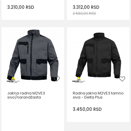
3.210,00
RSD
3.312,00
RSD
3.680,00
RSD
DODAJ U KORPU
DODAJ U KORPU
Veličina
Veličina
S
M
L
XL
32
2XL
3XL
Jakna radna M2VE3
Radna jakna M2VE3 tamno
sivo/narandžasta
siva - Delta Plus
3.450,00
RSD