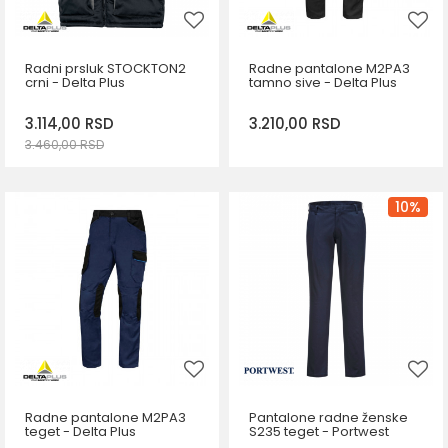
Radni prsluk STOCKTON2
Radne pantalone M2PA3
crni - Delta Plus
tamno sive - Delta Plus
3.114,00
RSD
3.210,00
RSD
3.460,00
RSD
DODAJ U KORPU
DODAJ U KORPU
Veličina
Veličina
10
%
M
S
M
L
XL
2XL
3XL
Radne pantalone M2PA3
Pantalone radne ženske
teget - Delta Plus
S235 teget - Portwest