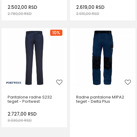
2.502,00
RSD
2.619,00
RSD
2.780,00
RSD
2.910,00
RSD
DODAJ U KORPU
DODAJ U KORPU
Veličina
Veličina
10
%
60
62
64
L
XL
2XL
Pantalone radne S232
Radne pantalone M1PA2
teget - Portwest
teget - Delta Plus
2.727,00
RSD
3.030,00
RSD