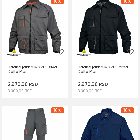
Veličina
Veličina
10
%
10
%
60
62
64
S
58
Radna jakna M2VES siva -
Radna jakna M2VES crna -
Delta Plus
Delta Plus
2.970,00
RSD
2.970,00
RSD
3.300,00
RSD
3.300,00
RSD
DODAJ U KORPU
DODAJ U KORPU
Veličina
Veličina
10
%
10
%
S
M
M
L
XL
3XL
2XL
3XL