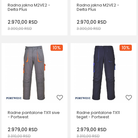
Radna jakna M2VE2 -
Radna jakna M2VE2 -
Delta Plus
Delta Plus
2.970,00
RSD
2.970,00
RSD
3.300,00
RSD
3.300,00
RSD
DODAJ U KORPU
DODAJ U KORPU
Veličina
Veličina
10
%
10
%
S
M
M
L
XL
3XL
3XL
Radne pantalone TX11 sive
Radne pantalone TX11
- Portwest
teget - Portwest
2.979,00
RSD
2.979,00
RSD
3.310,00
RSD
3.310,00
RSD