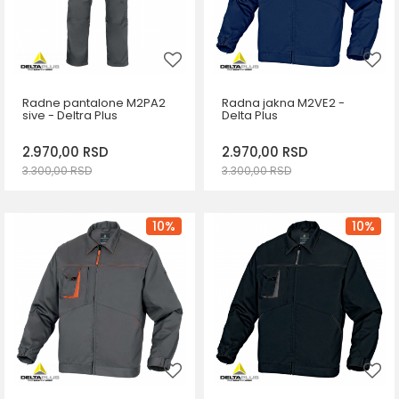
Radne pantalone M2PA2
Radna jakna M2VE2 -
sive - Deltra Plus
Delta Plus
2.970,00
RSD
2.970,00
RSD
3.300,00
RSD
3.300,00
RSD
DODAJ U KORPU
DODAJ U KORPU
Veličina
Veličina
10
%
10
%
S
S
M
L
2XL
3XL