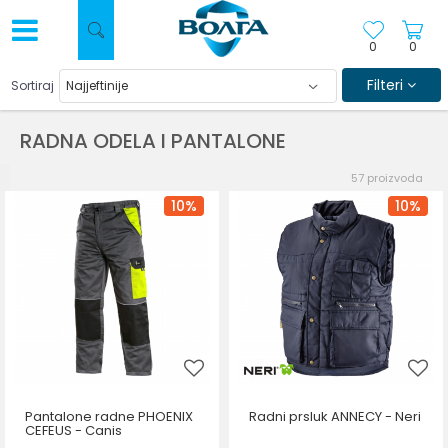
0
0
Filteri
Sortiraj
RADNA ODELA I PANTALONE
57
proizvoda
10
%
10
%
Pantalone radne PHOENIX
Radni prsluk ANNECY - Neri
CEFEUS - Canis