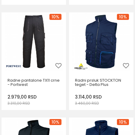
DODAJ U KORPU
DODAJ U KORPU
Veličina
Veličina
10
%
10
%
S
L
M
L
XL
XL
2XL
3XL
2XL
3XL
Radne pantalone TX11 crne
Radni prsluk STOCKTON
- Portwest
teget - Delta Plus
2.979,00
RSD
3.114,00
RSD
3.310,00
RSD
3.460,00
RSD
DODAJ U KORPU
DODAJ U KORPU
Veličina
Veličina
10
%
10
%
M
XL
M
3XL