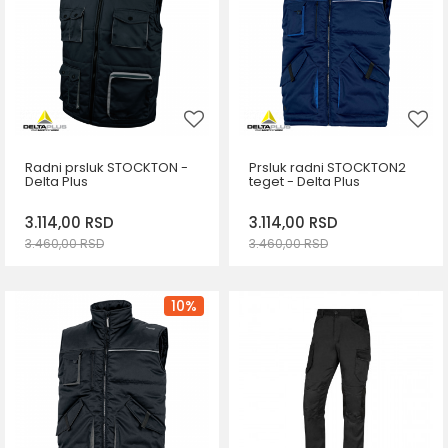
2XL
Radni prsluk STOCKTON -
Prsluk radni STOCKTON2
Delta Plus
teget - Delta Plus
3.114,00
RSD
3.114,00
RSD
3.460,00
RSD
3.460,00
RSD
DODAJ U KORPU
DODAJ U KORPU
Veličina
Veličina
10
%
M
S
M
3XL