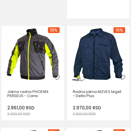
DODAJ U KORPU
Veličina
40
42
44
46
48
50
10
%
10
%
52
Jakna radna PHOENIX
Radna jakna M2VES teget
PERSEUS - Canis
- Delta Plus
2.961,00
RSD
2.970,00
RSD
3.290,00
RSD
3.300,00
RSD
DODAJ U KORPU
DODAJ U KORPU