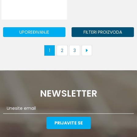
DODAJ U KORPU
Veličina
S
M
L
XL
2XL
3XL
UPOREĐIVANJE
FILTERI PROIZVODA
1
2
3
NEWSLETTER
PRIJAVITE SE