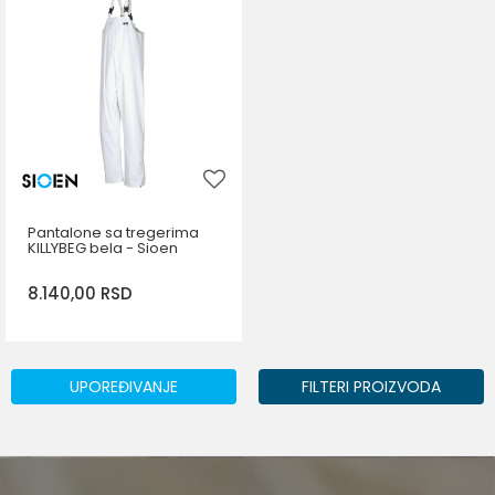
2XL
Pantalone sa tregerima
KILLYBEG bela - Sioen
8.140,00
RSD
DODAJ U KORPU
Veličina
UPOREĐIVANJE
FILTERI PROIZVODA
2XL
3XL