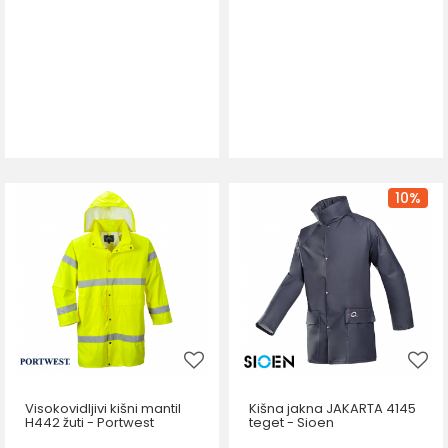
10
%
Visokovidljivi kišni mantil
Kišna jakna JAKARTA 4145
H442 žuti - Portwest
teget - Sioen