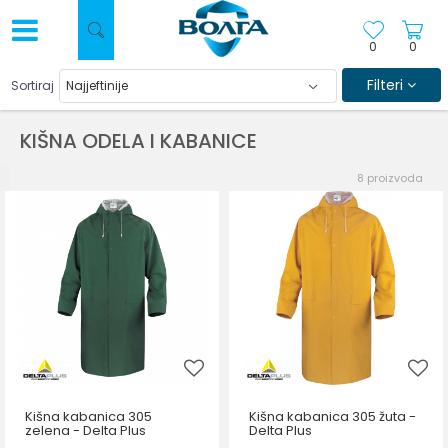
0
0
Filteri
Sortiraj
KIŠNA ODELA I KABANICE
8
proizvoda
Kišna kabanica 305
Kišna kabanica 305 žuta -
zelena - Delta Plus
Delta Plus