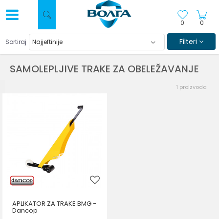
0
0
Filteri
Sortiraj
SAMOLEPLJIVE TRAKE ZA OBELEŽAVANJE
1
proizvoda
APLIKATOR ZA TRAKE BMG -
Dancop