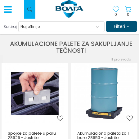
0
0
Filteri
Sortiraj
AKUMULACIONE PALETE ZA SAKUPLJANJE
TEČNOSTI
11
proizvoda
Spojke za palete u paru
Akumulaciona paleta za 1
28926 - Justrite
bure 28653 - Justrite