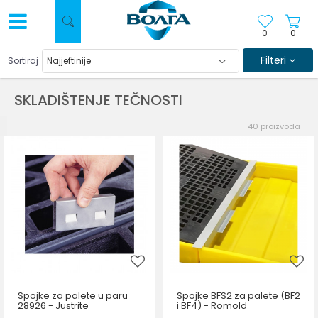
0
0
Filteri
Sortiraj
SKLADIŠTENJE TEČNOSTI
40
proizvoda
Spojke za palete u paru
Spojke BFS2 za palete (BF2
28926 - Justrite
i BF4) - Romold