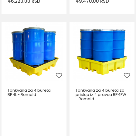
46.220,00
RSD
49.470,00
RSD
DODAJ U KORPU
DODAJ U KORPU
Tankvana za 4 bureta
Tankvana za 4 bureta za
BP4L - Romold
pristup iz 4 pravca BP4FW
- Romold