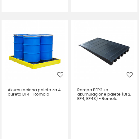
Akumulaciona paleta za 4
Rampa BFR2 za
bureta BF4 - Romold
akumulacione palete (BF2,
BF4, BF4S) - Romold