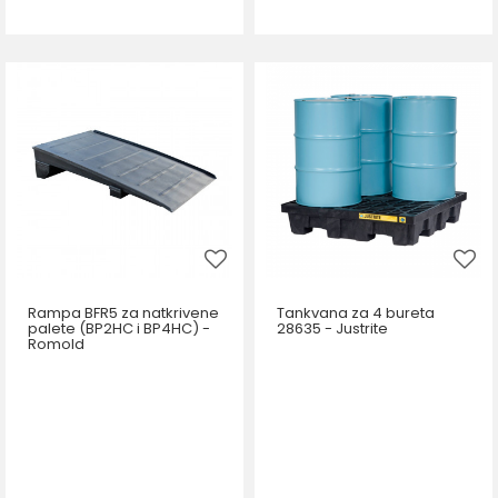
Rampa BFR5 za natkrivene
Tankvana za 4 bureta
palete (BP2HC i BP4HC) -
28635 - Justrite
Romold