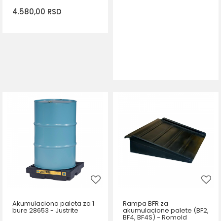
4.580,00
RSD
DODAJ U KORPU
Akumulaciona paleta za 1
Rampa BFR za
bure 28653 - Justrite
akumulacione palete (BF2,
BF4, BF4S) - Romold