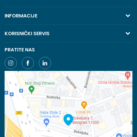
TREZOR VOLGA
INFORMACIJE
Bokeljska 7, 11118 Beograd
O nama
KORISNIČKI SERVIS
Saradnja
Telefon:
Uslovi korišćenja i prodaje
PRATITE NAS
Kontakt
+381 (0) 11 405 9007
Politika privatnosti
+381 (0) 11 405 9008
Najčešća pitanja
Načini plaćanja
Email:
webshop@volga.rs
Plaćanje karticama
Račun
Isporuka
Banka Intesa 160-6000001244963-48
Pravo na odustajanje
PIB:
Reklamacije
100023031
Povraćaj sredstava
Matični broj: