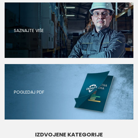
TURTLE S3 - Sixton
Zaš
COM
itne rukavice 16
Zaštitne cipele
14.660,00
RSD
CRINCLE plavo-
DANCE S3 crne -
 - Neri - PAR
Sixton
9.
SAZNAJTE VIŠE
,00
RSD
11.100,00
RSD
POGLEDAJ PDF
IZDVOJENE KATEGORIJE