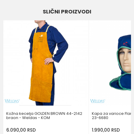
Ime/Nadimak
SLIČNI PROIZVODI
Kategorija
ODEĆA ZA ZAVARIVAČE
Email
Brend
WELDAS
Poruka
POŠALJI
Kožna kecelja GOLDEN BROWN 44-2142
Kapa za varioce Flam
braon - Weldas - KOM
23-6680
6.090,00
RSD
1.990,00
RSD