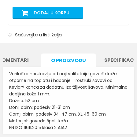
DODAJ U KORPU
Sačuvajte u listi želja
KOMENTARI
SPECIFIKACI
O PROIZVODU
Varilačko narukavlje od najkvalitetnije goveđe kože
otporne na toplotu i habanje. Trostruki šavovi od
Kevlar® konca za dodatnu izdržljivost šavova. Minimalna
debljina kože 1 mm.
Dužina: 52 cm
Donji obim: podesiv 21-31 cm
Gornji obim: podesiv 34-47 cm, XL 45-60 cm
Materijal: goveđa špalt koža
EN ISO 11611:2015 klasa 2 A1A2
Karakteristika
Vrednost