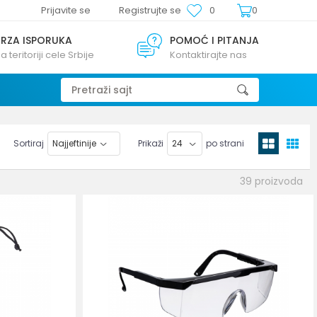
Prijavite se
Registrujte se
0
0
BRZA ISPORUKA
POMOĆ I PITANJA
a teritoriji cele Srbije
Kontaktirajte nas
Pretraži sajt
Sortiraj
Prikaži
po strani
39
proizvoda