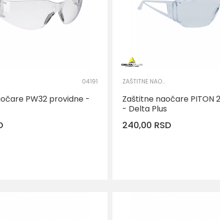
04191
ZAŠTITNE NAOČARE
aočare PW32 providne -
Zaštitne naočare PITON 
- Delta Plus
D
240,00
RSD
DODAJ U KORPU
DODAJ U KO