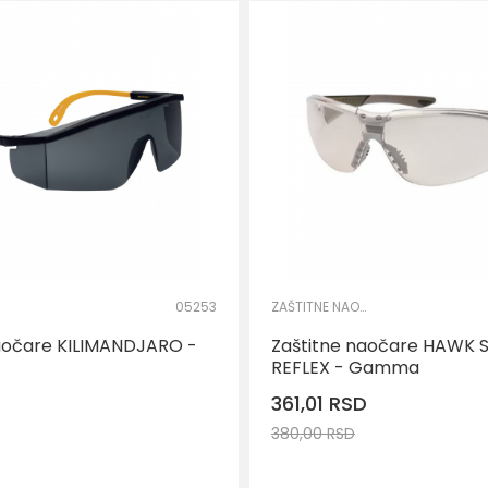
05253
ZAŠTITNE NAOČARE
aočare KILIMANDJARO -
Zaštitne naočare HAWK
REFLEX - Gamma
361,01
RSD
380,00
RSD
DODAJ U KO