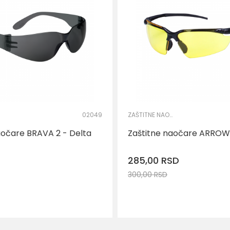
02049
ZAŠTITNE NAOČARE
aočare BRAVA 2 - Delta
Zaštitne naočare ARRO
285,00
RSD
300,00
RSD
DODAJ U KO