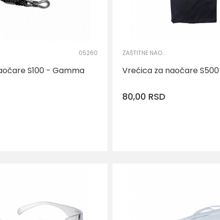
05260
ZAŠTITNE NAOČARE
naočare S100 - Gamma
Vrećica za naočare S50
80,00
RSD
DODAJ U KORPU
DODAJ U KO