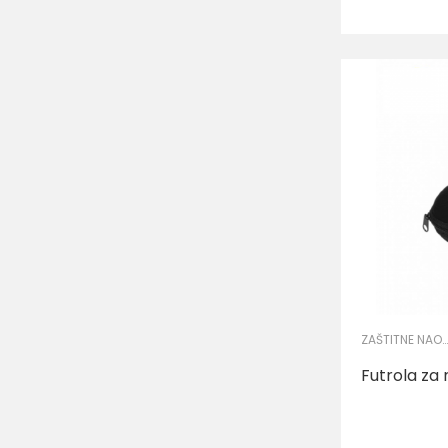
ZAŠTITNE NAOČARE
Futrola z