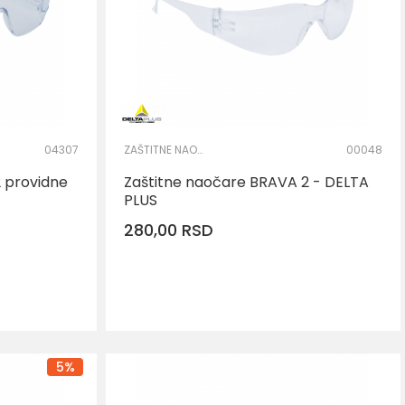
04307
ZAŠTITNE NAOČARE
00048
2 providne
Zaštitne naočare BRAVA 2 - DELTA
PLUS
280,00
RSD
RPU
DODAJ U KORPU
5
%