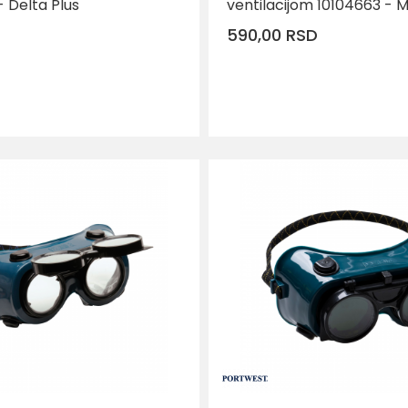
- Delta Plus
ventilacijom 10104663 - 
590,00
RSD
DODAJ U KO