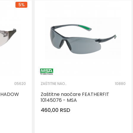
5
%
05620
ZAŠTITNE NAOČARE
10880
 SHADOW
Zaštitne naočare FEATHERFIT
10145076 - MSA
460,00
RSD
RPU
DODAJ U KORPU