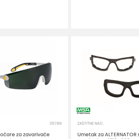
05789
ZAŠTITNE NAOČARE
aočare za zavarivače
Umetak za ALTERNATOR 