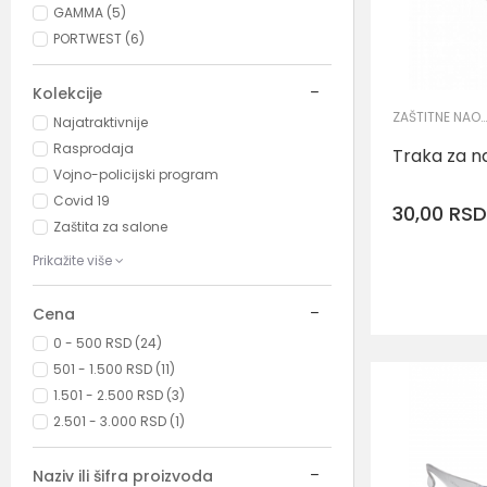
GAMMA (5)
PORTWEST (6)
Kolekcije
ZAŠTITNE NAOČARE
Najatraktivnije
Rasprodaja
Traka za 
Vojno-policijski program
Covid 19
30,00
RSD
Zaštita za salone
Prikažite više
Cena
0 - 500 RSD (24)
501 - 1.500 RSD (11)
1.501 - 2.500 RSD (3)
2.501 - 3.000 RSD (1)
Naziv ili šifra proizvoda