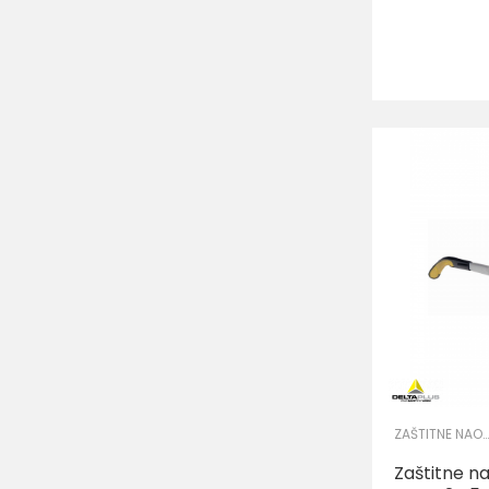
ZAŠTITNE NAOČARE
Zaštitne n