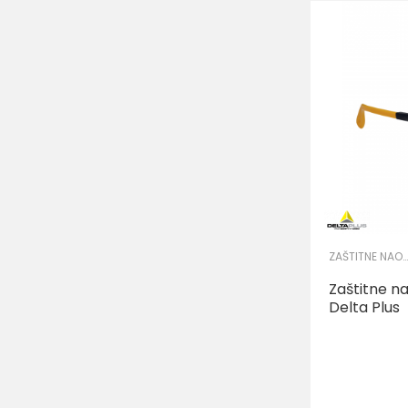
ZAŠTITNE NAOČARE
Zaštitne n
Delta Plus