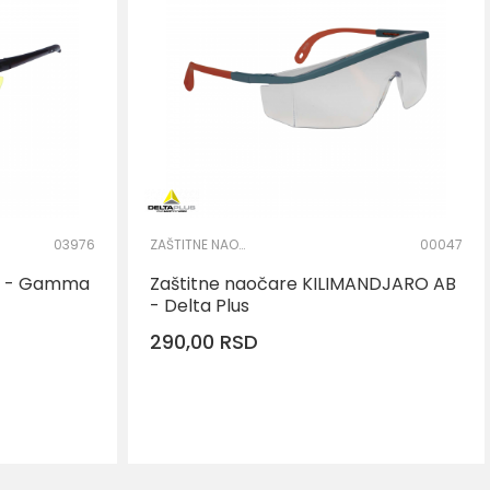
03976
ZAŠTITNE NAOČARE
00047
W - Gamma
Zaštitne naočare KILIMANDJARO AB
- Delta Plus
290,00
RSD
RPU
DODAJ U KORPU