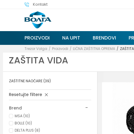
Kontakt
PROIZVODI
NA UPIT
BRENDOVI
P
Trezor Volga
Proizvodi
LIČNA ZAŠTITNA OPREMA
ZAŠTITA
ZAŠTITA VIDA
ZAŠTITNE NAOČARE
(39)
Resetujte filtere
Brend
MSA (10)
BOLLE (10)
DELTA PLUS (8)