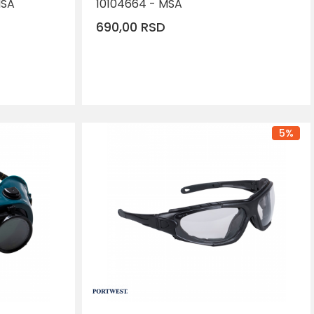
MSA
10104664 - MSA
690,00
RSD
RPU
DODAJ U KORPU
5
%