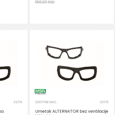
550,00
RSD
DODAJ U KORPU
02176
ZAŠTITNE NAOČARE
02175
sa
Umetak ALTERNATOR bez ventilacije