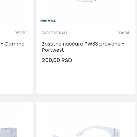
05259
ZAŠTITNE NAOČARE
03694
0 - Gamma
Zaštitne naočare PW33 providne -
Portwest
200,00
RSD
RPU
DODAJ U KORPU