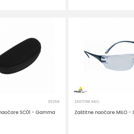
05258
ZAŠTITNE NAOČARE
a naočare SC01 - Gamma
Zaštitne naočare MILO - 