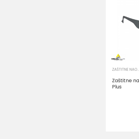
ZAŠTITNE NAOČARE
Zaštitne n
Plus