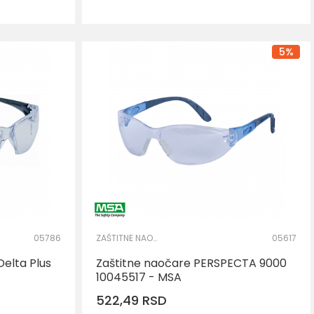
5
%
05786
ZAŠTITNE NAOČARE
05617
Delta Plus
Zaštitne naočare PERSPECTA 9000
10045517 - MSA
522,49
RSD