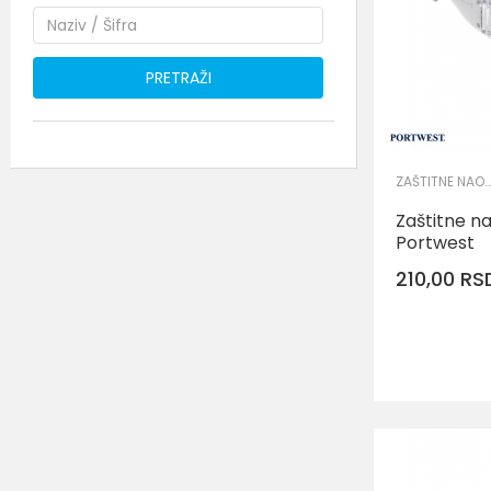
PRETRAŽI
ZAŠTITNE NAOČARE
Zaštitne n
Portwest
210,00
RS