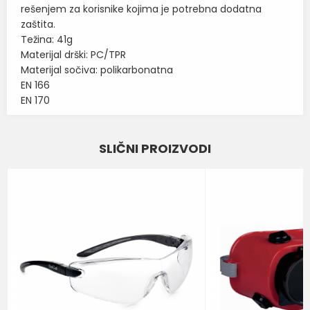
rešenjem za korisnike kojima je potrebna dodatna
zaštita.
Težina: 41g
Materijal drški: PC/TPR
Materijal sočiva: polikarbonatna
EN 166
EN 170
Karakteristika
Vrednost
Ime/Nadimak
SLIČNI PROIZVODI
Kategorija
ZAŠTITNE NAOČARE
Email
BOJA
PROVIDNA
Brend
BOLLE
Poruka