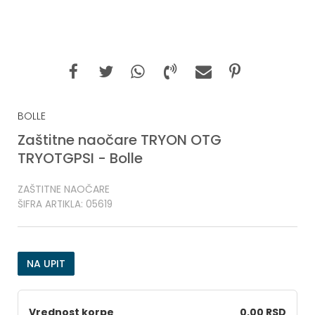
BOLLE
Zaštitne naočare TRYON OTG
TRYOTGPSI - Bolle
ZAŠTITNE NAOČARE
ŠIFRA ARTIKLA:
05619
NA UPIT
Vrednost korpe
0,00 RSD