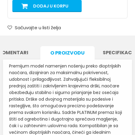
DODAJ U KORPU
Sačuvajte u listi želja
KOMENTARI
SPECIFIKACI
O PROIZVODU
Premijum model namenjen nošenju preko dioptrijskih
naočara, dizajniran za maksimalnu pokrivenost,
udobnost i prilagodljivost. Zahvaljujući fleksibilnoj
prednjoj zaštiti i zakrivljenim krajevima drški, naočare
obezbeđuju stabilno i sigurno prianjanje bez osećaja
pritiska. Drške od dvojnog materijala su podesive i
rastegljive, što omogućava precizno podešavanje
prema svakom korisniku. Sadrže PLATINUM premaz koji
štiti od ogrebotina i dugotrajno sprečava magljenje,
čak i u zahtevnim uslovima rada. Kompatibilan je sa
većinom dioptrijskih naočara, čineći ga idealnim