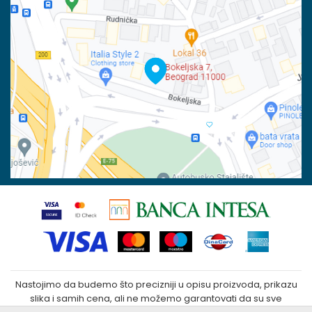
Račun
Isporuka
Banka Intesa 160-6000001244963-48
Pravo na odustajanje
PIB:
Reklamacije
100023031
Povraćaj sredstava
Matični broj:
07790937
Zamena veličine i zamena artikla za drugi
Kako kupiti
Nastojimo da budemo što precizniji u opisu proizvoda, prikazu
slika i samih cena, ali ne možemo garantovati da su sve