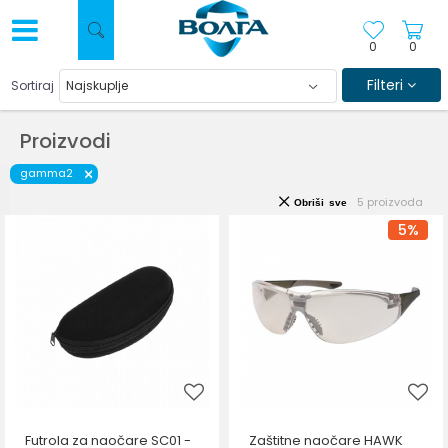
0
0
Filteri
Sortiraj
Proizvodi
gamma2
5
proizvoda
Obriši sve
5
%
Futrola za naočare SC01 -
Zaštitne naočare HAWK