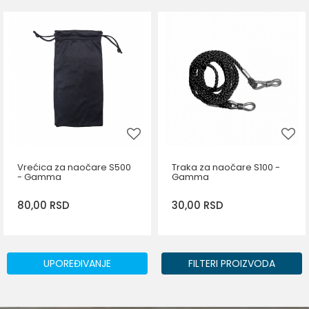
DODAJ U KORPU
Vrećica za naočare S500
Traka za naočare S100 -
- Gamma
Gamma
80,00
RSD
30,00
RSD
UPOREĐIVANJE
FILTERI PROIZVODA
DODAJ U KORPU
DODAJ U KORPU