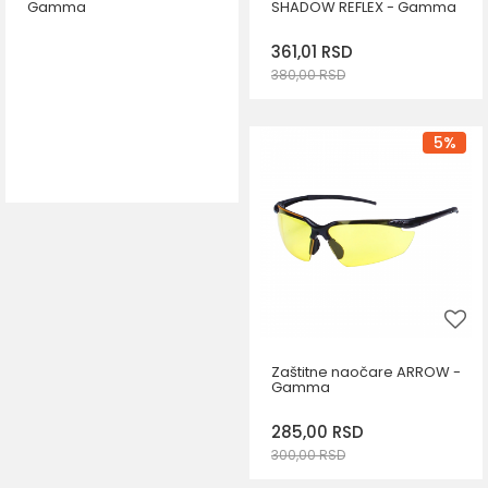
Gamma
SHADOW REFLEX - Gamma
361,01
RSD
380,00
RSD
5
%
DODAJ U KORPU
Zaštitne naočare ARROW -
Gamma
285,00
RSD
300,00
RSD