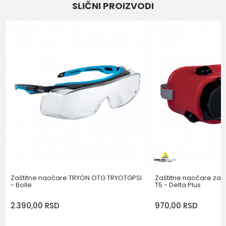
SLIČNI PROIZVODI
Email
Poruka
POŠALJI
Zaštitne naočare TRYON OTG TRYOTGPSI
Zaštitne naočare za 
- Bolle
T5 - Delta Plus
2.390,00
RSD
970,00
RSD