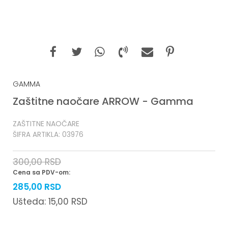
GAMMA
Zaštitne naočare ARROW - Gamma
ZAŠTITNE NAOČARE
ŠIFRA ARTIKLA:
03976
300,00
RSD
Cena sa PDV-om:
285,00
RSD
Ušteda:
15,00
RSD