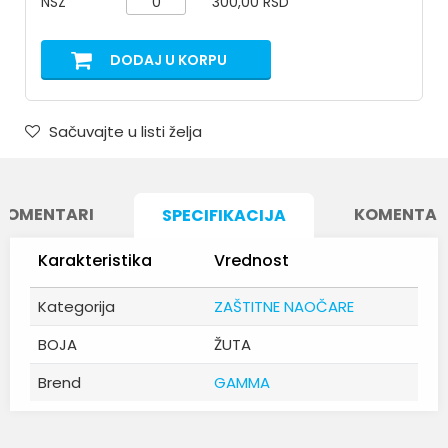
NSZ
300,00 RSD
DODAJ U KORPU
Sačuvajte u listi želja
KOMENTARI
KOMENTAR
SPECIFIKACIJA
Karakteristika
Vrednost
Kategorija
ZAŠTITNE NAOČARE
BOJA
ŽUTA
Brend
GAMMA
Ime/Nadimak