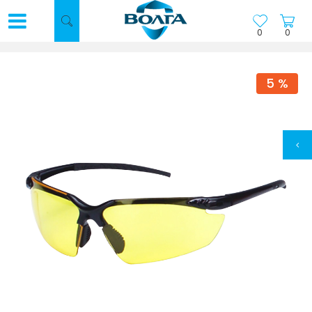
0
0
5
%