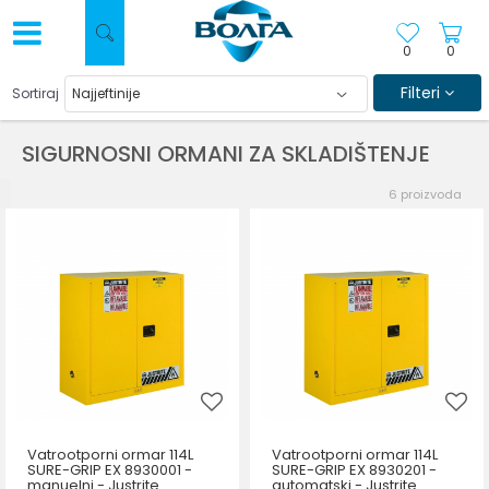
0
0
Filteri
Sortiraj
SIGURNOSNI ORMANI ZA SKLADIŠTENJE
6
proizvoda
Vatrootporni ormar 114L
Vatrootporni ormar 114L
SURE-GRIP EX 8930001 -
SURE-GRIP EX 8930201 -
manuelni - Justrite
automatski - Justrite