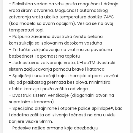
- Fleksibilna vezica na vrhu pruža mogućnost držanja
vrata širom otvorena. Mogućnost automatskog
zatvaranja vrata ukoliko temperatura dostiže 74ºC
(kod modela sa ovom opcijom). Vezica se na ovoj
temperaturi topi.
- Potpuno zavarena dvostruka čvrsta čelična
konstrukcija sa izolovanim dotokom vazduha
- Tri tačke zaključavanja na vratima za povećanu
bezbednost i otpornost na toplotu
- Jednostavno zatvaranje vrata, U-LocTM dvostruki
sistem zaključavanja pomoću brave i katanca
- Spoljašnji i unutrašnji trajni i hemijski otporni završni
sloj od praškastog premaza bez olova, minimizira
efekte korozije i pruža zaštitu od vlage
- Dvostruki sistem ventilacije (dijagonalni otvori na
suprotnim stranama)
- Specijalno dizajnirane i otporne police SpillSlope®, kao
i dodatna zaštita od izlivanja tečnosti na dnu u vidu
barijere visoke 51mm.
- Podesive nožice ormana koje obezbeđuju