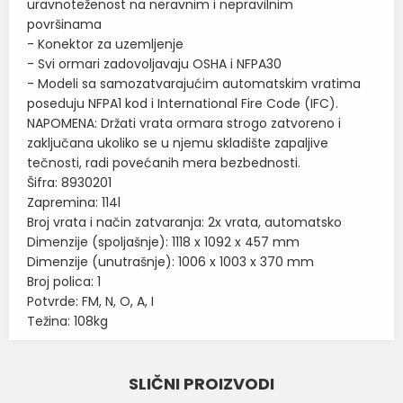
uravnoteženost na neravnim i nepravilnim
površinama
- Konektor za uzemljenje
- Svi ormari zadovoljavaju OSHA i NFPA30
- Modeli sa samozatvarajućim automatskim vratima
poseduju NFPA1 kod i International Fire Code (IFC).
NAPOMENA: Držati vrata ormara strogo zatvoreno i
zaključana ukoliko se u njemu skladište zapaljive
tečnosti, radi povećanih mera bezbednosti.
Šifra: 8930201
Zapremina: 114l
Broj vrata i način zatvaranja: 2x vrata, automatsko
Dimenzije (spoljašnje): 1118 x 1092 x 457 mm
Dimenzije (unutrašnje): 1006 x 1003 x 370 mm
Broj polica: 1
Potvrde: FM, N, O, A, I
Težina: 108kg
Karakteristika
Vrednost
Ime/Nadimak
SLIČNI PROIZVODI
VATROOTPORNI ORMANI ZA
Kategorija
SKLADIŠTENJE ZAPALJIVIH