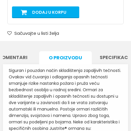
DODAJ U KORPU
Sačuvajte u listi želja
KOMENTARI
SPECIFIKACI
O PROIZVODU
Siguran i pouzdan način skladištenja zapaljivih tečnosti.
Ovakav vid čuvanja i odlaganja opasnih tečnosti
smanjuje rizike nastanka požara i pruža veću
bezbednost osoblja u radnoj sredini. Ormari za
skladištenje zapaljivih i opasnih tečnosti su dostupni u
dve varijante u zavisnosti da li se vrata zatvaraju
automatski ili manuelno. Postoje ormari različitih
dimenzija, svojstava i namena. Upravo zbog toga,
ormari su podeljeni po bojama. Neke od karakteristika i
specifičnih osobina Justrite® ormana su: