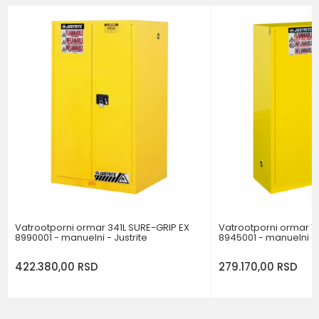
Email
TEČNOSTI
BOJA
ŽUTA
Poruka
Brend
NOTRAX
POŠALJI
Vatrootporni ormar 341L SURE-GRIP EX
Vatrootporni ormar 1
8990001 - manuelni - Justrite
8945001 - manuelni - 
422.380,00
RSD
279.170,00
RSD