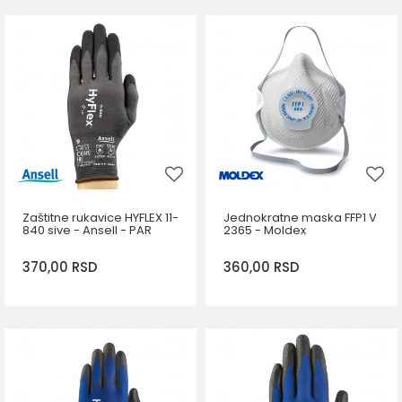
DODAJ U KORPU
Veličina
5,5-6
6,5-7
DODAJ U KORPU
Zaštitne rukavice HYFLEX 11-
Jednokratne maska FFP1 V
840 sive - Ansell - PAR
2365 - Moldex
370,00
RSD
360,00
RSD
DODAJ U KORPU
Veličina
7
8
9
10
DODAJ U KORPU
6
11
12