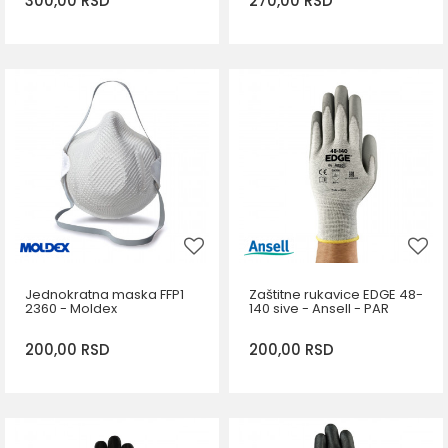
300,00
RSD
270,00
RSD
DODAJ U KORPU
DODAJ U KORPU
Veličina
Veličina
9
6
10
8
11
6
11
Jednokratna maska FFP1
Zaštitne rukavice EDGE 48-
2360 - Moldex
140 sive - Ansell - PAR
200,00
RSD
200,00
RSD
DODAJ U KORPU
Veličina