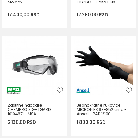
Moldex
DISPLAY - Delta Plus
17.400,00
RSD
12.290,00
RSD
DODAJ U KORPU
Veličina
M
L
DODAJ U KORPU
Zaštitne naočare
Jednokratne rukavice
CHEMPRO SIGHTGARD
MICROFLEX 93-852 crne -
10104671 - MSA
Ansell - PAK 1/100
2.130,00
RSD
1.800,00
RSD