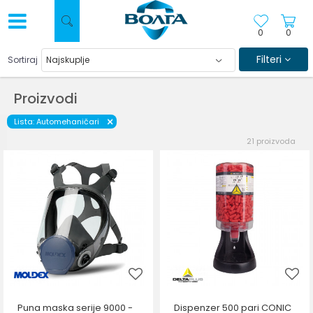
0
0
Filteri
Sortiraj
Proizvodi
Lista: Automehaničari
21
proizvoda
Puna maska serije 9000 -
Dispenzer 500 pari CONIC