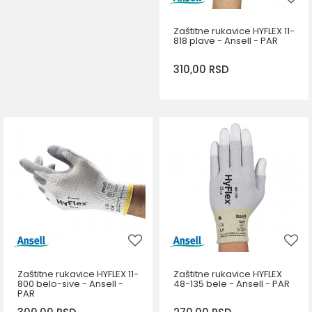
Zaštitne rukavice HYFLEX 11-
818 plave - Ansell - PAR
310,00
RSD
DODAJ U KORPU
Veličina
6
7
8
9
10
Zaštitne rukavice HYFLEX 11-
Zaštitne rukavice HYFLEX
800 belo-sive - Ansell -
48-135 bele - Ansell - PAR
PAR