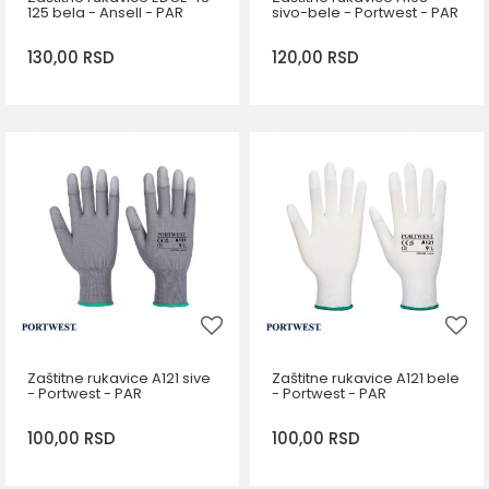
125 bela - Ansell - PAR
sivo-bele - Portwest - PAR
130,00
RSD
120,00
RSD
DODAJ U KORPU
DODAJ U KORPU
Veličina
Veličina
6
7
8
9
M
10
11
Zaštitne rukavice A121 sive
Zaštitne rukavice A121 bele
- Portwest - PAR
- Portwest - PAR
100,00
RSD
100,00
RSD