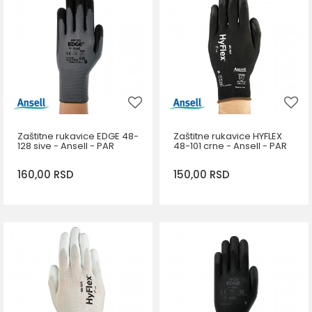
10
8
9
11
DODAJ U KORPU
7
6
Zaštitne rukavice EDGE 48-
Zaštitne rukavice HYFLEX
128 sive - Ansell - PAR
48-101 crne - Ansell - PAR
160,00
RSD
150,00
RSD
DODAJ U KORPU
DODAJ U KORPU
Veličina
Veličina
9
10
11
6
7
8
9
10