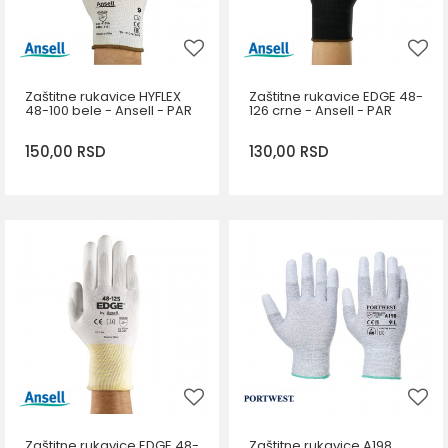
Zaštitne rukavice HYFLEX
Zaštitne rukavice EDGE 48-
48-100 bele - Ansell - PAR
126 crne - Ansell - PAR
150,00
RSD
130,00
RSD
DODAJ U KORPU
DODAJ U KORPU
Veličina
Veličina
11
9
8
6
7
8
9
7
6
10
11
Zaštitne rukavice EDGE 48-
Zaštitne rukavice A198