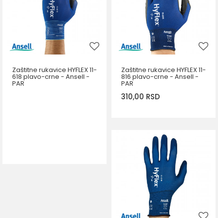
Zaštitne rukavice HYFLEX 11-
Zaštitne rukavice HYFLEX 11-
618 plavo-crne - Ansell -
816 plavo-crne - Ansell -
PAR
PAR
310,00
RSD
DODAJ U KORPU
Veličina
7
8
9
10