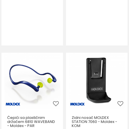
Čepići sa plastičnim
Zidni nosač MOLDEX
držačem 6810 WAVEBAND
STATION 7060 - Moldex -
- Moldex - PAR
KOM