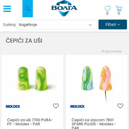
0
0
Filteri
Sortiraj
ČEPIĆI ZA UŠI
16
proizvoda
Čepići za uši 7700 PURA-
Čepići sa vrpcom 7801
FIT - Moldex - PAR
SPARK PLUGS - Moldex -
PAR