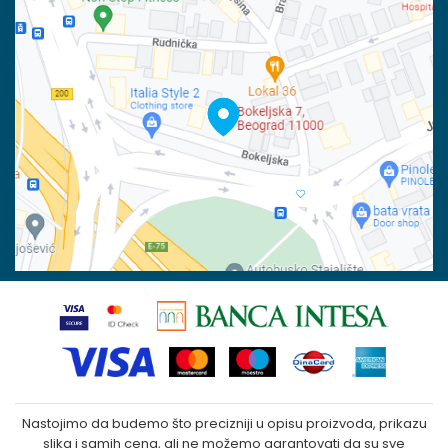
Račun
Isporuka
Banka Intesa 160-6000001244963-48
Pravo na odustajanje
PIB:
Reklamacije
100023031
Povraćaj sredstava
Matični broj:
07790937
Zamena veličine i zamena artikla za drugi
Kako kupiti
Nastojimo da budemo što precizniji u opisu proizvoda, prikazu
slika i samih cena, ali ne možemo garantovati da su sve