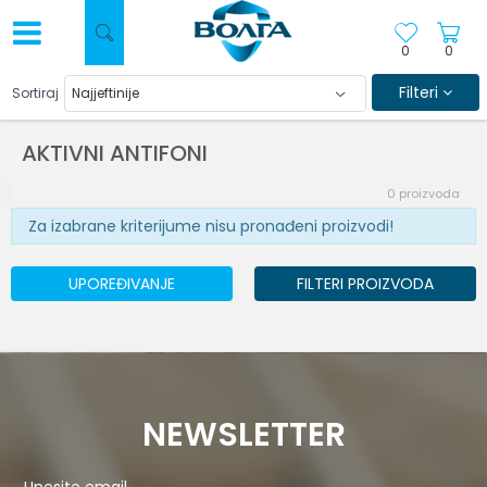
0
0
Filteri
Sortiraj
AKTIVNI ANTIFONI
0
proizvoda
Za izabrane kriterijume nisu pronađeni proizvodi!
UPOREĐIVANJE
FILTERI PROIZVODA
NEWSLETTER