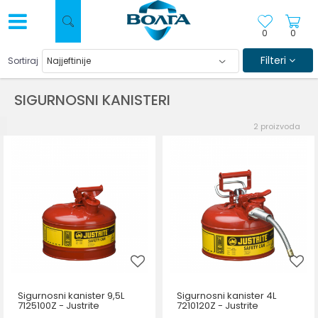
0
0
Filteri
Sortiraj
SIGURNOSNI KANISTERI
2
proizvoda
Sigurnosni kanister 9,5L
Sigurnosni kanister 4L
7125100Z - Justrite
7210120Z - Justrite