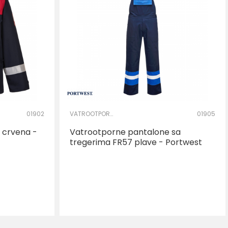
01902
VATROOTPORNA I ANTISTATIK ODEĆA
01905
 crvena -
Vatrootporne pantalone sa
tregerima FR57 plave - Portwest
AJ U KORPU
XL