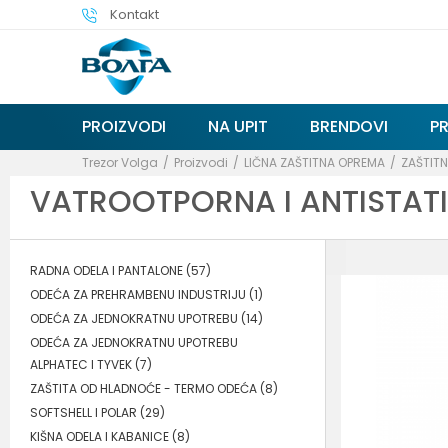
Kontakt
PROIZVODI
NA UPIT
BRENDOVI
P
Trezor Volga
Proizvodi
LIČNA ZAŠTITNA OPREMA
ZAŠTITN
VATROOTPORNA I ANTISTAT
RADNA ODELA I PANTALONE
(57)
ODEĆA ZA PREHRAMBENU INDUSTRIJU
(1)
ODEĆA ZA JEDNOKRATNU UPOTREBU
(14)
ODEĆA ZA JEDNOKRATNU UPOTREBU
ALPHATEC I TYVEK
(7)
ZAŠTITA OD HLADNOĆE - TERMO ODEĆA
(8)
SOFTSHELL I POLAR
(29)
KIŠNA ODELA I KABANICE
(8)