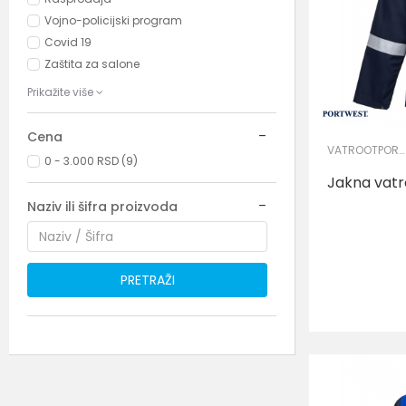
Vojno-policijski program
Covid 19
Zaštita za salone
Prikažite više
Cena
VATROOTPORNA I ANTISTATIK ODEĆA
0 - 3.000 RSD (9)
Jakna vatr
Naziv ili šifra proizvoda
PRETRAŽI