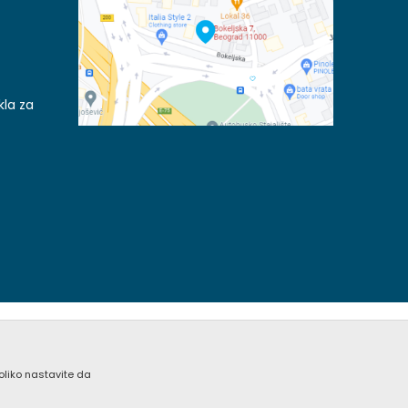
kla za
koliko nastavite da
acije kompletne i bez grešaka. Svi artikli prikazani na