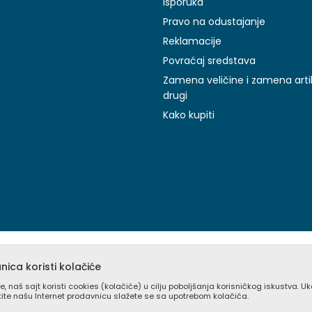
Isporuka
Pravo na odustajanje
Reklamacije
Povraćaj sredstava
Zamena veličine i zamena arti
drugi
Kako kupiti
ica koristi kolačiće
e, naš sajt koristi cookies (kolačiće) u cilju poboljšanja korisničkog iskustva. U
stite našu Internet prodavnicu slažete se sa upotrebom kolačića.
prikazu slika i samih cena, ali ne možemo garantovati da su sve inform