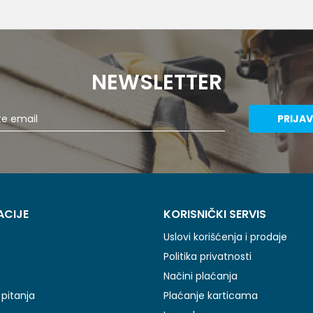
2XL
3XL
NEWSLETTER
PRIJAV
ACIJE
KORISNIČKI SERVIS
Uslovi korišćenja i prodaje
Politika privatnosti
Načini plaćanja
pitanja
Plaćanje karticama