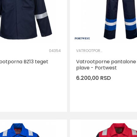
04354
VATROOTPORNA I ANTISTATIK ODEĆA
ootporna BZ13 teget
Vatrootporne pantalone
plave - Portwest
6.200,00
RSD
DOD
Veličina
2XL