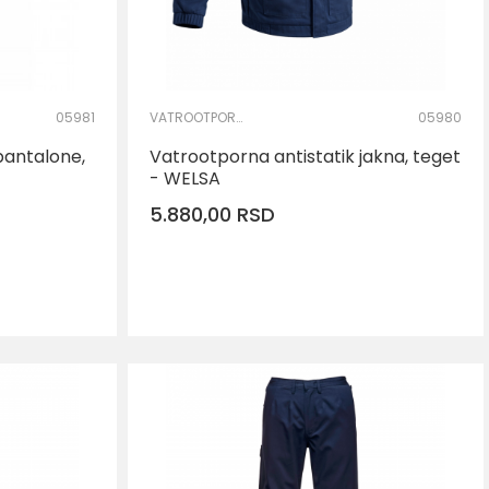
05981
VATROOTPORNA I ANTISTATIK ODEĆA
05980
pantalone,
Vatrootporna antistatik jakna, teget
- WELSA
5.880,00
RSD
AJ U KORPU
DODAJ U KORPU
Veličina
XL
S
M
L
XL
2XL
3XL