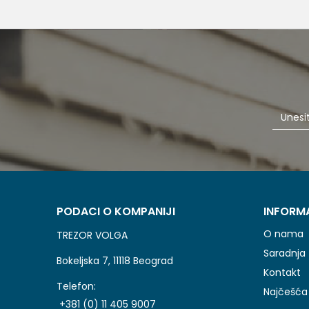
PODACI O KOMPANIJI
INFORM
O nama
TREZOR VOLGA
Saradnja
Bokeljska 7, 11118 Beograd
Kontakt
Telefon:
Najčešća 
+381 (0) 11 405 9007