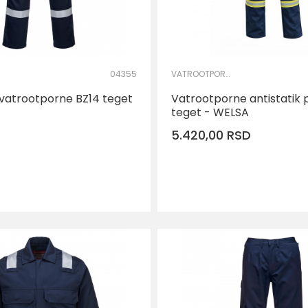
04355
VATROOTPORNA I ANTISTATIK ODEĆA
vatrootporne BZ14 teget
Vatrootporne antistatik 
teget - WELSA
5.420,00
RSD
DOD
Veličina
S
M
L
2XL
3XL