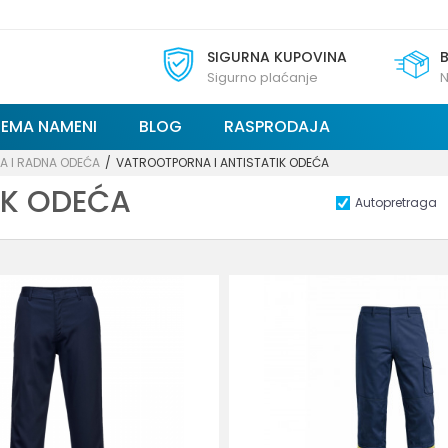
SIGURNA KUPOVINA
Sigurno plaćanje
N
REMA NAMENI
BLOG
RASPRODAJA
A I RADNA ODEĆA
VATROOTPORNA I ANTISTATIK ODEĆA
IK ODEĆA
Autopretraga