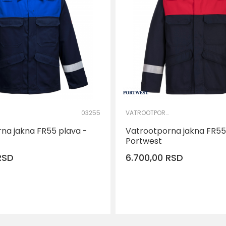
03255
VATROOTPORNA I ANTISTATIK ODEĆA
na jakna FR55 plava -
Vatrootporna jakna FR55
Portwest
RSD
6.700,00
RSD
DODAJ U KORPU
DOD
Veličina
M
L
XL
S
M
L