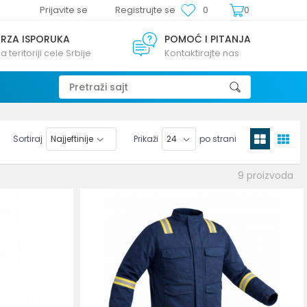
Prijavite se
Registrujte se
0
0
BRZA ISPORUKA
POMOĆ I PITANJA
a teritoriji cele Srbije
Kontaktirajte nas
Pretraži sajt
Sortiraj
Prikaži
po strani
9
proizvoda