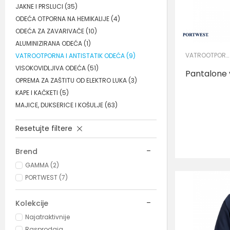
JAKNE I PRSLUCI
(35)
ODEĆA OTPORNA NA HEMIKALIJE
(4)
ODEĆA ZA ZAVARIVAČE
(10)
ALUMINIZIRANA ODEĆA
(1)
VATROOTPORNA I ANTISTATIK ODEĆA
VATROOTPORNA I ANTISTATIK ODEĆA
(9)
VISOKOVIDLJIVA ODEĆA
(51)
Pantalone 
OPREMA ZA ZAŠTITU OD ELEKTRO LUKA
(3)
KAPE I KAČKETI
(5)
MAJICE, DUKSERICE I KOŠULJE
(63)
Resetujte filtere
Brend
GAMMA (2)
PORTWEST (7)
Kolekcije
Najatraktivnije
Rasprodaja