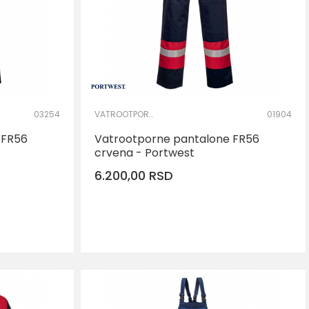
03254
VATROOTPORNA I ANTISTATIK ODEĆA
01904
 FR56
Vatrootporne pantalone FR56
crvena - Portwest
6.200,00
RSD
AJ U KORPU
DODAJ U KORPU
Veličina
XL
S
M
L
XL
2XL
3XL