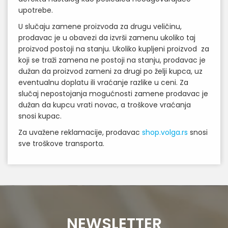
upotrebe.
U slučaju zamene proizvoda za drugu veličinu,
prodavac je u obavezi da izvrši zamenu ukoliko taj
proizvod postoji na stanju. Ukoliko kupljeni proizvod za
koji se traži zamena ne postoji na stanju, prodavac je
dužan da proizvod zameni za drugi po želji kupca, uz
eventualnu doplatu ili vraćanje razlike u ceni. Za
slučaj nepostojanja mogućnosti zamene prodavac je
dužan da kupcu vrati novac, a troškove vraćanja
snosi kupac.
Za uvažene reklamacije, prodavac
shop.volga.rs
snosi
sve troškove transporta.
NEWSLETTER