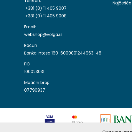
Telefon:
Najčešća 
+381 (0) 11 405 9007
+381 (0) 11 405 9008
Email:
webshop@volga.rs
Račun
Banka Intesa 160-6000001244963-48
PIB:
100023031
Matični broj:
07790937