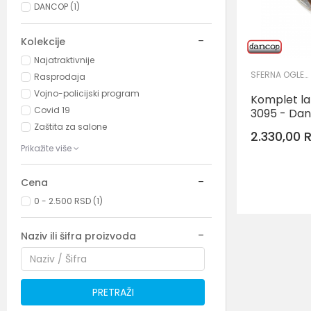
DANCOP (1)
Kolekcije
Najatraktivnije
SFERNA OGLEDALA
Rasprodaja
Vojno-policijski program
Komplet la
Covid 19
3095 - Da
Zaštita za salone
2.330,00
Prikažite više
Cena
0 - 2.500 RSD (1)
Naziv ili šifra proizvoda
PRETRAŽI