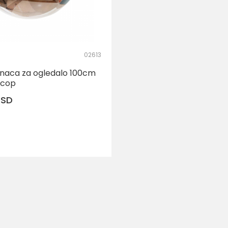
02613
naca za ogledalo 100cm
ncop
RSD
DODAJ U KORPU