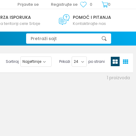
Prijavite se
Registrujte se
0
0
BRZA ISPORUKA
POMOĆ I PITANJA
a teritoriji cele Srbije
Kontaktirajte nas
Pretraži sajt
Sortiraj
Prikaži
po strani
1
proizvoda