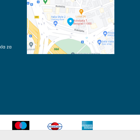
kla za