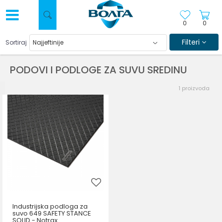
0
0
Filteri
Sortiraj
PODOVI I PODLOGE ZA SUVU SREDINU
1
proizvoda
Industrijska podloga za
suvo 649 SAFETY STANCE
SOLID - Notrax