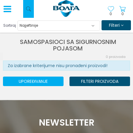
0
0
Filteri
Sortiraj
SAMOSPASIOCI SA SIGURNOSNIM
POJASOM
0
proizvoda
Za izabrane kriterijume nisu pronađeni proizvodi!
UPOREĐIVANJE
FILTERI PROIZVODA
NEWSLETTER