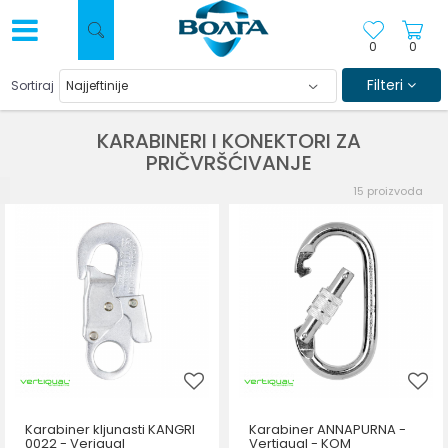
0
0
Filteri
Sortiraj
KARABINERI I KONEKTORI ZA
PRIČVRŠĆIVANJE
15
proizvoda
Karabiner kljunasti KANGRI
Karabiner ANNAPURNA -
0022 - Veriqual
Vertiqual - KOM