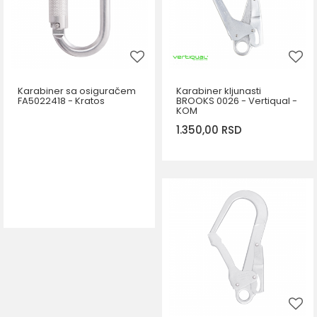
Karabiner sa osiguračem
Karabiner kljunasti
FA5022418 - Kratos
BROOKS 0026 - Vertiqual -
KOM
1.350,00
RSD
DODAJ U KORPU