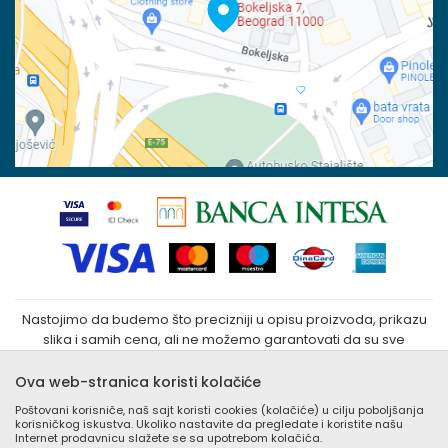
Reklamacije
100023031
Povraćaj sredstava
Matični broj:
07790937
Zamena veličine i zamena artikla za drugi
Kako kupiti
Nastojimo da budemo što precizniji u opisu proizvoda, prikazu
slika i samih cena, ali ne možemo garantovati da su sve
informacije kompletne i bez grešaka. Svi artikli prikazani na sajtu
su deo naše ponude i ne podrazumeva da su dostupni u
Ova web-stranica koristi kolačiće
svakom trenutku. Raspoloživost robe možete proveriti
Poštovani korisniče, naš sajt koristi cookies (kolačiće) u cilju poboljšanja
besplatnim pozivom Call Centra na +381 (0) 11 405 9007 / +381
korisničkog iskustva. Ukoliko nastavite da pregledate i koristite našu
(0) 11 405 9008
Internet prodavnicu slažete se sa upotrebom kolačića.