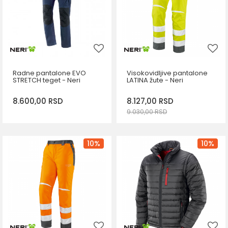
Radne pantalone EVO
Visokovidljive pantalone
STRETCH teget - Neri
LATINA žute - Neri
8.600,00
RSD
8.127,00
RSD
9.030,00
RSD
DODAJ U KORPU
DODAJ U KORPU
Veličina
Veličina
10
%
10
%
M
XL
2XL