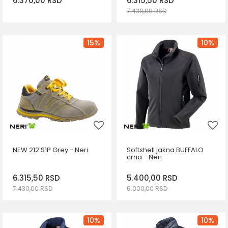
6.370,00
RSD
6.315,50
RSD
7.430,00
RSD
DODAJ U KORPU
Veličina
15
%
10
%
DODAJ U KORPU
42
44
45
46
47
NEW 212 S1P Grey - Neri
Softshell jakna BUFFALO
crna - Neri
6.315,50
RSD
5.400,00
RSD
7.430,00
RSD
6.000,00
RSD
DODAJ U KORPU
DODAJ U KORPU
Veličina
Veličina
10
%
10
%