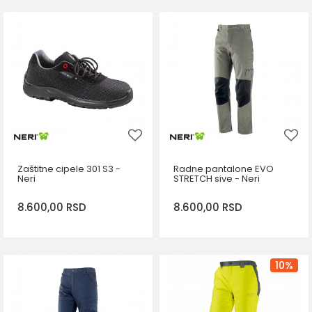
DODAJ U KORPU
DODAJ U KORPU
Veličina
Veličina
S
M
L
XL
XL
2XL
2XL
Zaštitne cipele 301 S3 -
Radne pantalone EVO
Neri
STRETCH sive - Neri
8.600,00
RSD
8.600,00
RSD
DODAJ U KORPU
DODAJ U KORPU
Veličina
Veličina
10
%
37
39
S
M
L
XL
41
2XL