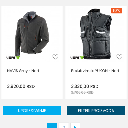
DODAJ U KORPU
Veličina
10
%
XL
DODAJ U KORPU
NAVIS Grey - Neri
Prsluk zimski YUKON - Neri
3.920,00
RSD
3.330,00
RSD
3.700,00
RSD
DODAJ U KORPU
DODAJ U KORPU
Veličina
Veličina
UPOREĐIVANJE
FILTERI PROIZVODA
XL
M
L
XL
1
2
2XL