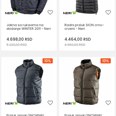
Jakna sa rukavima na
Radni prsluk SION crno-
skidanje WINTER 2011 - Neri
crveni - Neri
4.698,00
RSD
4.464,00
RSD
5.220,00
RSD
4.960,00
RSD
DODAJ U KORPU
DODAJ U KORPU
Veličina
Veličina
10
%
10
%
M
L
XL
XL
2XL
2XL
Prsluk zimski SNOWHILL
Prsluk zimski SNOWHILL