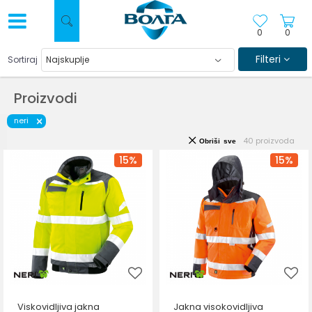
0
0
Filteri
Sortiraj
Proizvodi
neri
40
proizvoda
Obriši sve
15
%
15
%
Viskovidljiva jakna
Jakna visokovidljiva