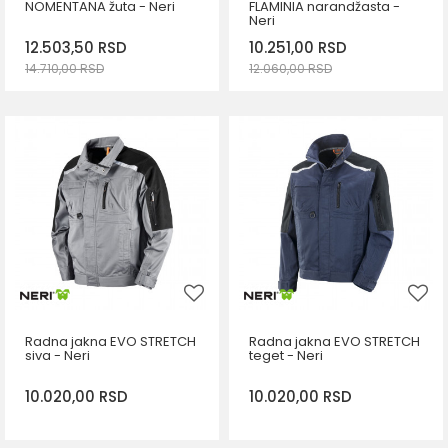
NOMENTANA žuta - Neri
FLAMINIA narandžasta -
Neri
12.503,50
RSD
10.251,00
RSD
14.710,00
RSD
12.060,00
RSD
DODAJ U KORPU
DODAJ U KORPU
Veličina
Veličina
XL
M
L
2XL
2XL
Radna jakna EVO STRETCH
Radna jakna EVO STRETCH
siva - Neri
teget - Neri
10.020,00
RSD
10.020,00
RSD