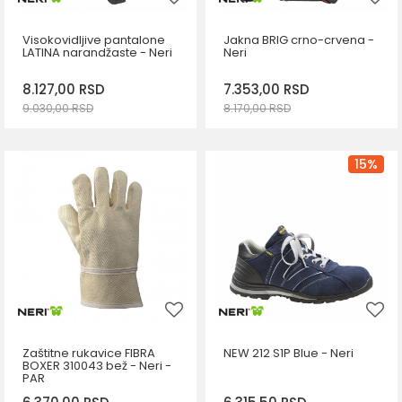
Visokovidljive pantalone
Jakna BRIG crno-crvena -
LATINA narandžaste - Neri
Neri
8.127,00
RSD
7.353,00
RSD
9.030,00
RSD
8.170,00
RSD
DODAJ U KORPU
DODAJ U KORPU
Veličina
Veličina
15
%
L
S
M
L
XL
2XL
Zaštitne rukavice FIBRA
NEW 212 S1P Blue - Neri
BOXER 310043 bež - Neri -
PAR