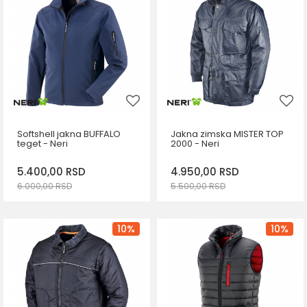
42
M
L
XL
2XL
3XL
Softshell jakna BUFFALO
Jakna zimska MISTER TOP
teget - Neri
2000 - Neri
5.400,00
RSD
4.950,00
RSD
6.000,00
RSD
5.500,00
RSD
DODAJ U KORPU
DODAJ U KORPU
Veličina
Veličina
10
%
10
%
S
M
L
XL
S
M
L
XL
2XL
2XL
3XL