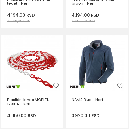
teget - Neri
braon - Neri
4.194,00
RSD
4.194,00
RSD
4.660,00
RSD
4.660,00
RSD
DODAJ U KORPU
DODAJ U KORPU
Veličina
Veličina
S
M
S
M
2XL
Plastični lanac MOPLEN
NAVIS Blue - Neri
120104 - Neri
4.050,00
RSD
3.920,00
RSD