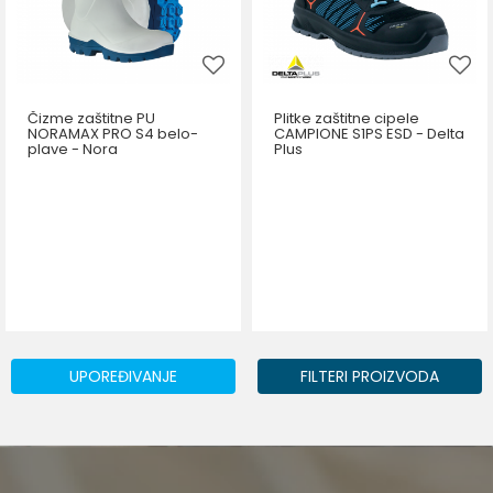
Čizme zaštitne PU
Plitke zaštitne cipele
NORAMAX PRO S4 belo-
CAMPIONE S1PS ESD - Delta
plave - Nora
Plus
UPOREĐIVANJE
FILTERI PROIZVODA