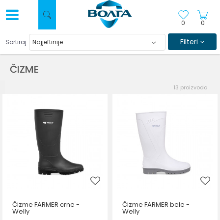
0
0
Filteri
Sortiraj
ČIZME
13
proizvoda
Čizme FARMER crne -
Čizme FARMER bele -
Welly
Welly