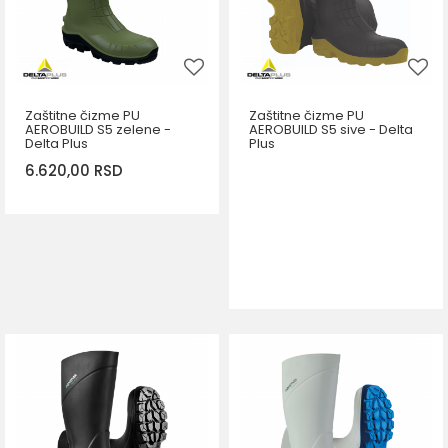
Zaštitne čizme PU
Zaštitne čizme PU
AEROBUILD S5 zelene -
AEROBUILD S5 sive - Delta
Delta Plus
Plus
6.620,00
RSD
DODAJ U KORPU
Veličina
42
44