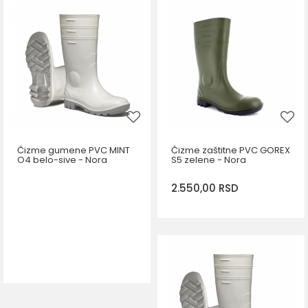
DODAJ U KORPU
DODAJ U KORPU
Veličina
Veličina
36
37
38
39
36
37
38
40
42
43
44
45
46
44
48
Čizme gumene PVC MINT
Čizme zaštitne PVC GOREX
O4 belo-sive - Nora
S5 zelene - Nora
2.550,00
RSD
DODAJ U KORPU
Veličina
38
39
40
41
42
43