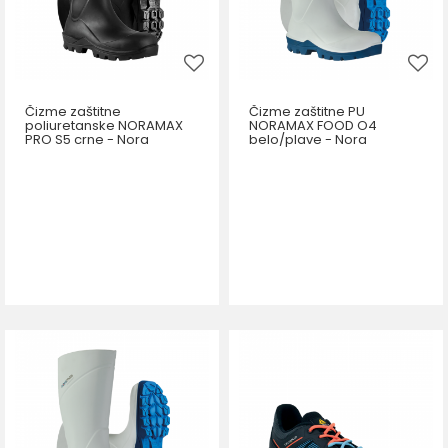
Čizme zaštitne
Čizme zaštitne PU
poliuretanske NORAMAX
NORAMAX FOOD O4
PRO S5 crne - Nora
belo/plave - Nora