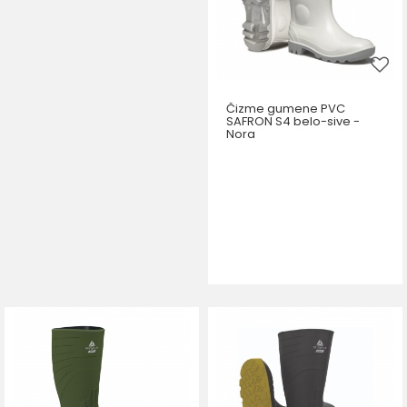
44
45
46
47
Čizme gumene PVC
SAFRON S4 belo-sive -
Nora