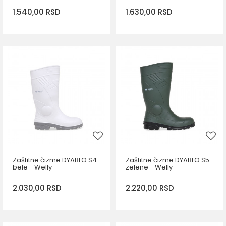
1.540,00
RSD
1.630,00
RSD
DODAJ U KORPU
DODAJ U KORPU
Veličina
Veličina
36
37
38
39
36
37
40
41
42
43
44
45
47
45
46
47
48
Zaštitne čizme DYABLO S4
Zaštitne čizme DYABLO S5
bele - Welly
zelene - Welly
2.030,00
RSD
2.220,00
RSD