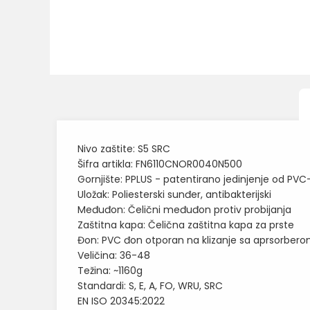
Nivo zaštite: S5 SRC
Šifra artikla: FN6110CNOR0040N500
Gornjište: PPLUS - patentirano jedinjenje od PVC
Uložak: Poliesterski sunđer, antibakterijski
Međuđon: Čelični međuđon protiv probijanja
Zaštitna kapa: Čelična zaštitna kapa za prste
Đon: PVC đon otporan na klizanje sa aprsorberom
Veličina: 36-48
Težina: ~1160g
Standardi: S, E, A, FO, WRU, SRC
EN ISO 20345:2022