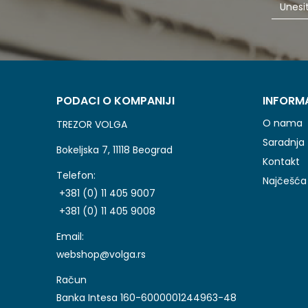
PODACI O KOMPANIJI
INFORM
O nama
TREZOR VOLGA
Saradnja
Bokeljska 7, 11118 Beograd
Kontakt
Telefon:
Najčešća 
+381 (0) 11 405 9007
+381 (0) 11 405 9008
Email:
webshop@volga.rs
Račun
Banka Intesa 160-6000001244963-48