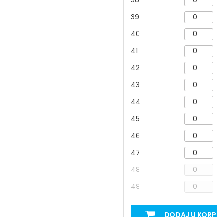
38
39
40
41
42
43
44
45
46
47
48
49
DODAJ U KORP