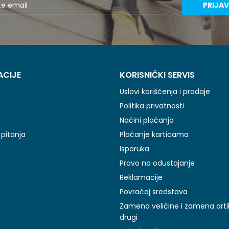
PRIJAV
ACIJE
KORISNIČKI SERVIS
Uslovi korišćenja i prodaje
Politika privatnosti
Načini plaćanja
pitanja
Plaćanje karticama
Isporuka
Pravo na odustajanje
Reklamacije
Povraćaj sredstava
Zamena veličine i zamena arti
drugi