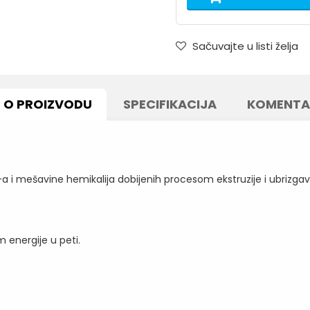
Sačuvajte u listi želja
O PROIZVODU
SPECIFIKACIJA
KOMENTA
-a i mešavine hemikalija dobijenih procesom ekstruzije i ubrizga
 energije u peti.