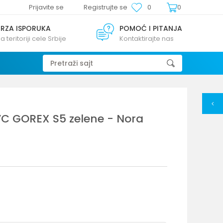
Prijavite se
Registrujte se
0
0
BRZA ISPORUKA
POMOĆ I PITANJA
a teritoriji cele Srbije
Kontaktirajte nas
Pretraži sajt
VC GOREX S5 zelene - Nora