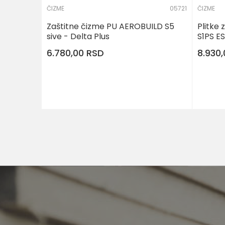
ČIZME
05721
ČIZME
Zaštitne čizme PU AEROBUILD S5
Plitke
sive - Delta Plus
S1PS ES
6.780,00
RSD
8.930