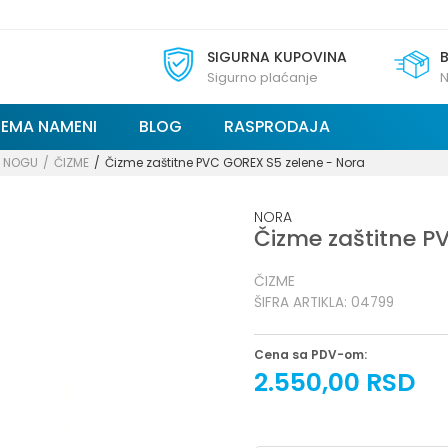
SIGURNA KUPOVINA
Sigurno plaćanje
N
REMA NAMENI
BLOG
RASPRODAJA
A NOGU
ČIZME
Čizme zaštitne PVC GOREX S5 zelene - Nora
NORA
Čizme zaštitne P
ČIZME
ŠIFRA ARTIKLA:
04799
Cena sa PDV-om:
2.550,00
RSD