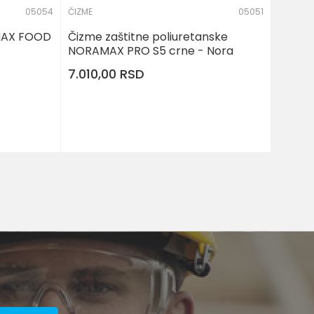
05054
ČIZME
05051
MAX FOOD
Čizme zaštitne poliuretanske
NORAMAX PRO S5 crne - Nora
7.010,00
RSD