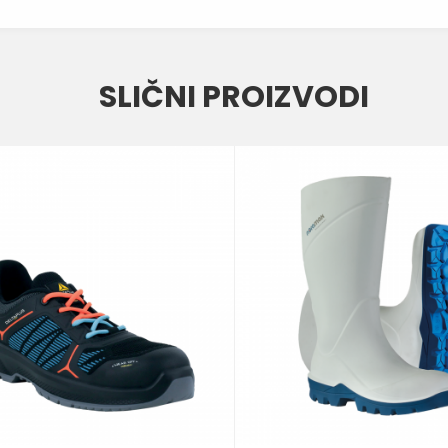
Vred
Email
ČIZM
SLIČNI PROIZVODI
ZELEN
NORA
S5