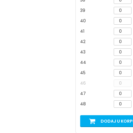
38
39
40
41
42
43
44
45
46
47
48
DODAJ U KORP