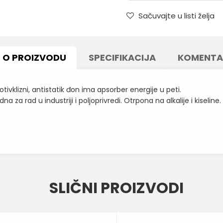
Sačuvajte u listi želja
O PROIZVODU
SPECIFIKACIJA
KOMENTA
vklizni, antistatik đon ima apsorber energije u peti.
a za rad u industriji i poljoprivredi. Otrpona na alkalije i kiseli
Vrednost
Email
ČIZME
SLIČNI PROIZVODI
CRNA
WELLY