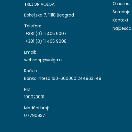
O nama
TREZOR VOLGA
Saradnja
Bokeljska 7, 11118 Beograd
Kontakt
Telefon:
Najčešća 
+381 (0) 11 405 9007
+381 (0) 11 405 9008
Email:
webshop@volga.rs
Račun
Banka Intesa 160-6000001244963-48
PIB:
100023031
Matični broj:
07790937