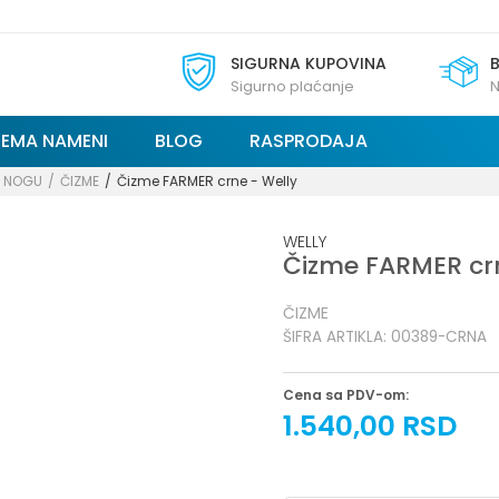
SIGURNA KUPOVINA
Sigurno plaćanje
N
REMA NAMENI
BLOG
RASPRODAJA
A NOGU
ČIZME
Čizme FARMER crne - Welly
WELLY
Čizme FARMER crn
ČIZME
ŠIFRA ARTIKLA:
00389-CRNA
Cena sa PDV-om:
1.540,00
RSD