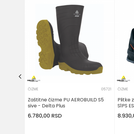
3621-ZELENA
zelene -
POŠALJI
 U KORPU
ČIZME
05721
ČIZME
Zaštitne čizme PU AEROBUILD S5
Plitke
sive - Delta Plus
S1PS ES
6.780,00
RSD
8.930