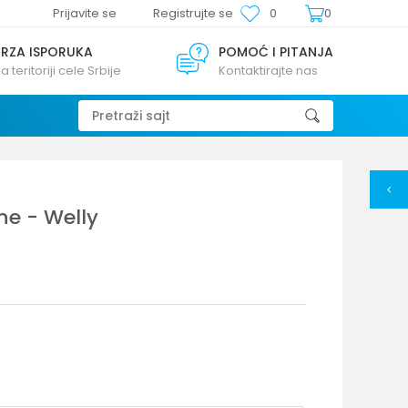
Prijavite se
Registrujte se
0
0
BRZA ISPORUKA
POMOĆ I PITANJA
a teritoriji cele Srbije
Kontaktirajte nas
Pretraži sajt
e - Welly