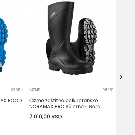
ČIZME
Čizme
S4 bel
7.380
05054
ČIZME
05051
MAX FOOD
Čizme zaštitne poliuretanske
NORAMAX PRO S5 crne - Nora
7.010,00
RSD