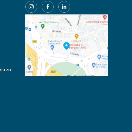
kla za