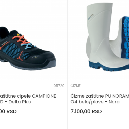
05720
ČIZME
 zaštitne cipele CAMPIONE
Čizme zaštitne PU NORA
D - Delta Plus
O4 belo/plave - Nora
,00
RSD
7.100,00
RSD