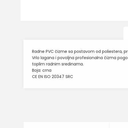
Radne PVC čizme sa postavom od poliestera, proti
Vrlo lagana i povoljna profesionalna čizma pogodn
toplim radnim sredinama.
Boja: crna
CE EN ISO 20347 SRC
Karakteristika
Ime/Nadimak
Kategorija
BOJA
Poruka
Brend