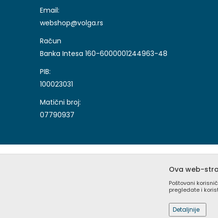
Email:
webshop@volga.rs
Račun
Banka Intesa 160-6000001244963-48
PIB:
100023031
Matični broj:
07790937
Ova web-stran
Poštovani korisnič
pregledate i kori
Nastojimo da budemo što precizniji u opisu proizvoda, 
sajtu su deo naše ponude i ne podrazumeva da su dostu
Detaljnije