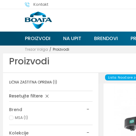
Kontakt
PROIZVODI
NA UPIT
BRENDOVI
P
Trezor Volga
Proizvodi
Proizvodi
Lista: Naočare 
LIČNA ZAŠTITNA OPREMA
(1)
Resetujte filtere
Brend
MSA (1)
Kolekcije