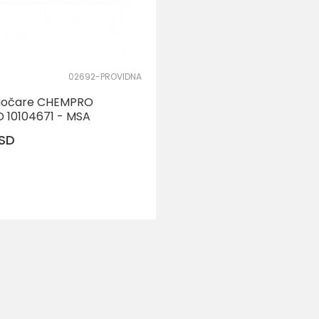
02692-PROVIDNA
naočare CHEMPRO
 10104671 - MSA
SD
DODAJ U KORPU