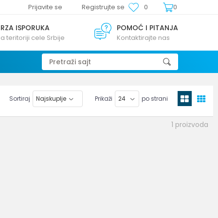
Prijavite se
Registrujte se
0
0
BRZA ISPORUKA
POMOĆ I PITANJA
a teritoriji cele Srbije
Kontaktirajte nas
Pretraži sajt
Sortiraj
Prikaži
po strani
1
proizvoda