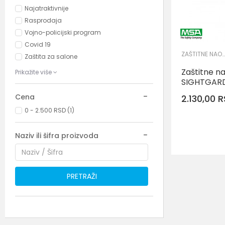
Najatraktivnije
Rasprodaja
Vojno-policijski program
Covid 19
ZAŠTITNE NAOČARE
Zaštita za salone
Zaštitne 
Prikažite više
SIGHTGARD
Cena
2.130,00
R
0 - 2.500 RSD (1)
Naziv ili šifra proizvoda
PRETRAŽI