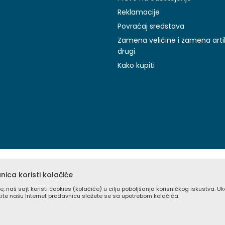
Reklamacije
Povraćaj sredstava
Zamena veličine i zamena arti
drugi
Kako kupiti
ica koristi kolačiće
e, naš sajt koristi cookies (kolačiće) u cilju poboljšanja korisničkog iskustva. U
stite našu Internet prodavnicu slažete se sa upotrebom kolačića.
prikazu slika i samih cena, ali ne možemo garantovati da su sve inform
pni u svakom trenutku. Raspoloživost robe možete proveriti besplat
(0) 11 405 9008