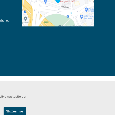
kla za
koliko nastavite da
acije kompletne i bez grešaka. Svi artikli prikazani na
nim pozivom Call Centra na +381 (0) 11 405 9007 / +381
Slažem se