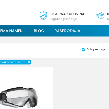
SIGURNA KUPOVINA
Sigurno plaćanje
N
REMA NAMENI
BLOG
RASPRODAJA
Autopretraga
za automehaničare