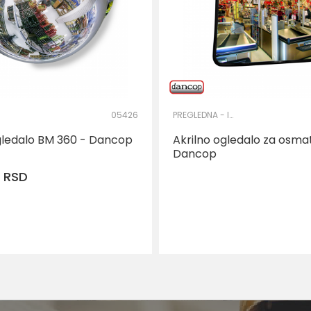
05426
PREGLEDNA - INSPEKCIJSKA OGLEDALA
ledalo BM 360 - Dancop
Akrilno ogledalo za osma
Dancop
0
RSD
DODAJ U KORPU