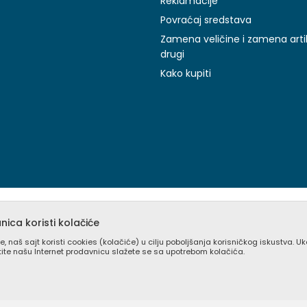
Reklamacije
Povraćaj sredstava
Zamena veličine i zamena arti
drugi
Kako kupiti
ica koristi kolačiće
e, naš sajt koristi cookies (kolačiće) u cilju poboljšanja korisničkog iskustva. U
stite našu Internet prodavnicu slažete se sa upotrebom kolačića.
prikazu slika i samih cena, ali ne možemo garantovati da su sve inform
pni u svakom trenutku. Raspoloživost robe možete proveriti besplat
(0) 11 405 9008
©2026
volga.nbsoftdev.com
, Izrada
NB SOFT
. Sva prava zadržana.