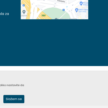
kla za
koliko nastavite da
acije kompletne i bez grešaka. Svi artikli prikazani na
nim pozivom Call Centra na +381 (0) 11 405 9007 / +381
Slažem se