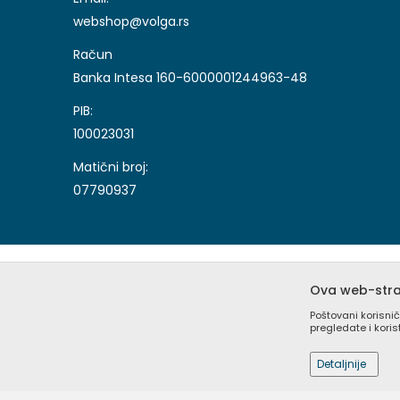
webshop@volga.rs
Račun
Banka Intesa 160-6000001244963-48
PIB:
100023031
Matični broj:
07790937
Ova web-stran
Poštovani korisnič
pregledate i kori
Nastojimo da budemo što precizniji u opisu proizvoda, 
sajtu su deo naše ponude i ne podrazumeva da su dostu
Detaljnije