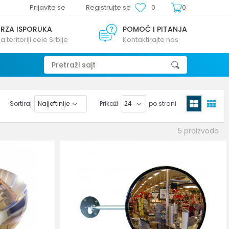
Prijavite se
Registrujte se
0
0
BRZA ISPORUKA
POMOĆ I PITANJA
a teritoriji cele Srbije
Kontaktirajte nas
Pretraži sajt
Sortiraj
Prikaži
po strani
5
proizvoda