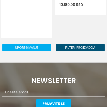
KOM
10.180,00
RSD
DODAJ U KORPU
Veličina
L
XL
2XL
3XL
UPOREĐIVANJE
FILTERI PROIZVODA
NEWSLETTER
PRIJAVITE SE