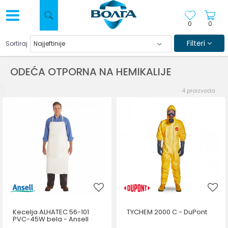
0
0
Filteri
Sortiraj
ODEĆA OTPORNA NA HEMIKALIJE
4
proizvoda
Kecelja ALHATEC 56-101
TYCHEM 2000 C - DuPont
PVC-45W bela - Ansell