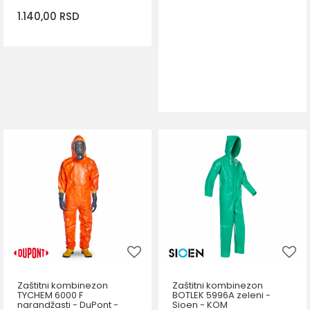
1.140,00
RSD
DODAJ U KORPU
Zaštitni kombinezon
Zaštitni kombinezon
TYCHEM 6000 F
BOTLEK 5996A zeleni -
narandžasti - DuPont -
Sioen - KOM