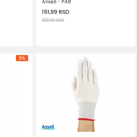
Ansell - PAR
151,99
RSD
160,00
RSD
AJ U KORPU
DODAJ U KORPU
Veličina
9
5
%