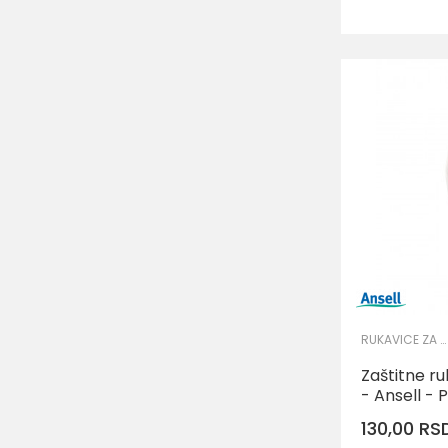
L
RUKAVICE ZA PRECIZNE RADOVE
Zaštitne r
- Ansell - 
130,00
RS