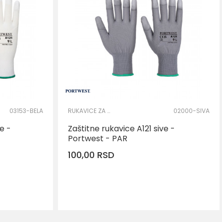
03153-BELA
RUKAVICE ZA PRECIZNE RADOVE
02000-SIVA
e -
Zaštitne rukavice A121 sive -
Portwest - PAR
100,00
RSD
AJ U KORPU
DODAJ U KORPU
Veličina
L
L