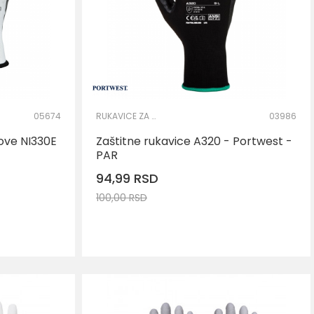
05674
RUKAVICE ZA PRECIZNE RADOVE
03986
ove NI330E
Zaštitne rukavice A320 - Portwest -
PAR
94,99
RSD
100,00
RSD
DODAJ U KORPU
Veličina
L
2XL