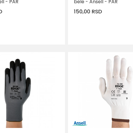
ll - PAR
bele - Ansell - PAR
D
150,00
RSD
DODAJ U KORPU
DOD
Veličina
6
7
8
11
9
8
10
7
6