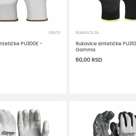
05670
RUKAVICE ZA PRECIZNE RADOVE
intetičke PU300E -
Rukavice sintetičke PU310
Gamma
D
60,00
RSD
DODAJ U KORPU
DOD
Veličina
7
8
9
6
7
8
11
10
11