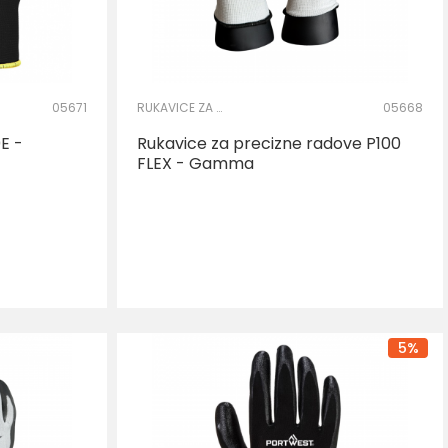
05671
RUKAVICE ZA PRECIZNE RADOVE
05668
E -
Rukavice za precizne radove P100
FLEX - Gamma
AJ U KORPU
5
%