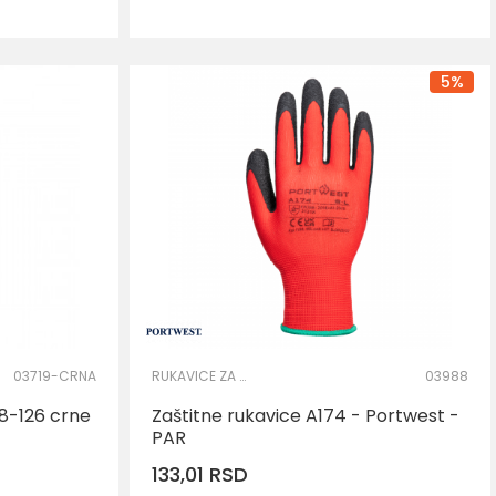
M
5
%
03719-CRNA
RUKAVICE ZA PRECIZNE RADOVE
03988
8-126 crne
Zaštitne rukavice A174 - Portwest -
PAR
133,01
RSD