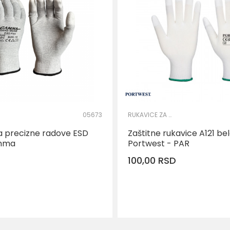
05673
RUKAVICE ZA PRECIZNE RADOVE
a precizne radove ESD
Zaštitne rukavice A121 bel
amma
Portwest - PAR
100,00
RSD
DOD
Veličina
XS
S