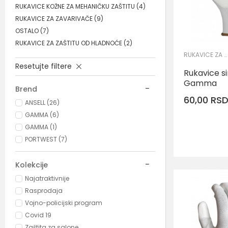
RUKAVICE KOŽNE ZA MEHANIČKU ZAŠTITU
(4)
RUKAVICE ZA ZAVARIVAČE
(9)
OSTALO
(7)
RUKAVICE ZA ZAŠTITU OD HLADNOĆE
(2)
RUKAVICE ZA PRECIZNE RADOVE
Resetujte filtere
Rukavice s
Gamma
Brend
60,00
RS
ANSELL (26)
GAMMA (6)
GAMMA (1)
Veličina
PORTWEST (7)
6
Kolekcije
10
Najatraktivnije
Rasprodaja
Vojno-policijski program
Covid 19
Zaštita za salone