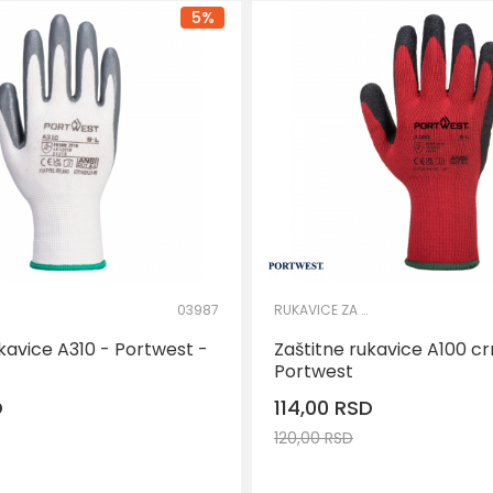
XL
5
%
03987
RUKAVICE ZA PRECIZNE RADOVE
kavice A310 - Portwest -
Zaštitne rukavice A100 cr
Portwest
D
114,00
RSD
120,00
RSD
DODAJ U KORPU
DOD
Veličina