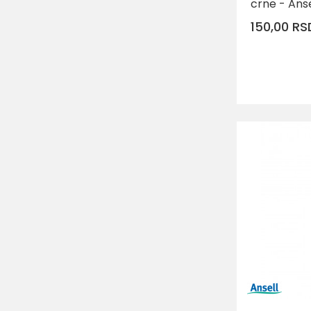
crne - Anse
150,00
RS
Veličina
11
9