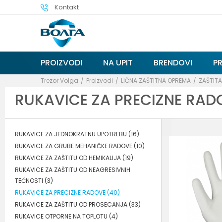
Kontakt
PROIZVODI
NA UPIT
BRENDOVI
P
Trezor Volga
Proizvodi
LIČNA ZAŠTITNA OPREMA
ZAŠTIT
RUKAVICE ZA PRECIZNE RAD
RUKAVICE ZA JEDNOKRATNU UPOTREBU
(16)
RUKAVICE ZA GRUBE MEHANIČKE RADOVE
(10)
RUKAVICE ZA ZAŠTITU OD HEMIKALIJA
(19)
RUKAVICE ZA ZAŠTITU OD NEAGRESIVNIH
TEČNOSTI
(3)
RUKAVICE ZA PRECIZNE RADOVE
(40)
RUKAVICE ZA ZAŠTITU OD PROSECANJA
(33)
RUKAVICE OTPORNE NA TOPLOTU
(4)