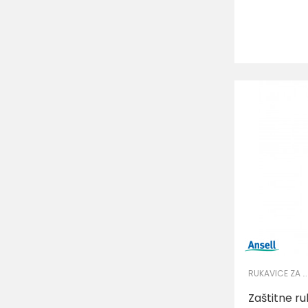
Veličina
6
10
RUKAVICE ZA PRECIZNE RADOVE
Zaštitne r