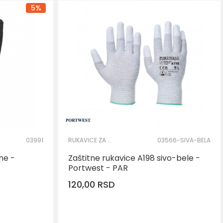
5
%
03991
RUKAVICE ZA PRECIZNE RADOVE
03566-SIVA-BELA
ne -
Zaštitne rukavice A198 sivo-bele -
Portwest - PAR
120,00
RSD
AJ U KORPU
DODAJ U KORPU
Veličina