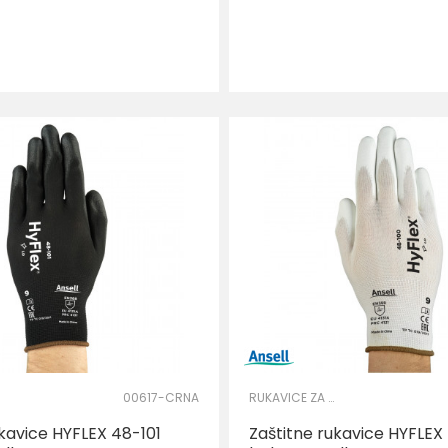
DODAJ U KORPU
DOD
Veličina
7
8
9
6
7
8
11
10
11
00617-CRNA
RUKAVICE ZA PRECIZNE RADOVE
ukavice HYFLEX 48-101
Zaštitne rukavice HYFLEX