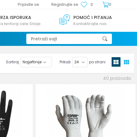
Prijavite se
Registrujte se
0
0
BRZA ISPORUKA
POMOĆ I PITANJA
a teritoriji cele Srbije
Kontaktirajte nas
Pretraži sajt
Sortiraj
Prikaži
po strani
40
proizvoda