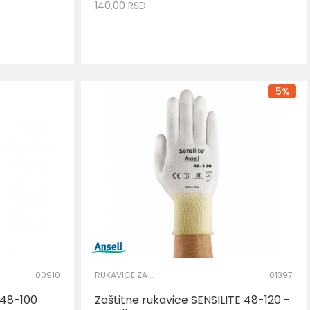
140,00
RSD
AJ U KORPU
DODAJ U KORPU
Veličina
9
S
M
2XL
5
%
00910
RUKAVICE ZA PRECIZNE RADOVE
01397
 48-100
Zaštitne rukavice SENSILITE 48-120 -