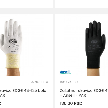
2XL
2XL
02757-BELA
RUKAVICE ZA PRECIZNE RADOVE
ukavice EDGE 48-125 bela
Zaštitne rukavice EDGE 4
PAR
- Ansell - PAR
D
130,00
RSD