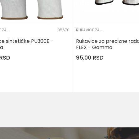
RUKAVICE ZA PRECIZNE RADOVE
05670
RUKAVICE ZA PRECIZNE RADOVE
ce sintetičke PU300E -
Rukavice za precizne rad
a
FLEX - Gamma
RSD
95,00
RSD
DODAJ U KORPU
7
8
9
11