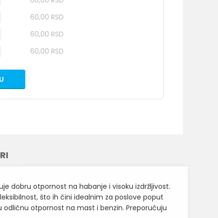
60,00 RSD
60,00 RSD
60,00 RSD
60,00 RSD
U
RI
 dobru otpornost na habanje i visoku izdržljivost.
ksibilnost, što ih čini idealnim za poslove poput
u odličnu otpornost na mast i benzin. Preporučuju