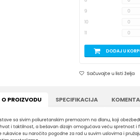
8
9
10
11
DODAJ U KORP
Sačuvajte u listi želja
O PROIZVODU
SPECIFIKACIJA
KOMENTA
stave sa sivim poliuretanskim premazom na dlanu, koji obezbeđuje
vat i taktilnost, a bešavan dizajn omogućava veću spretnost i fle
e rukavice su naročito pogodne za rad u suvim uslovima i pružaj