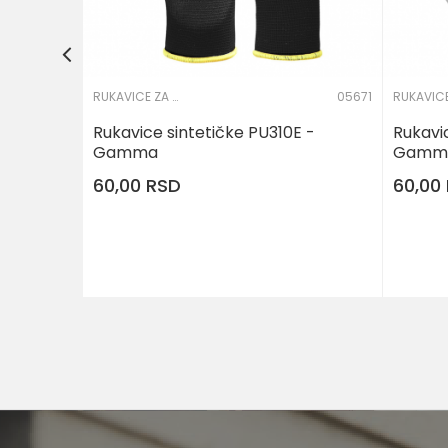
10
RUKAVICE ZA PRECIZNE RADOVE
05671
Rukavice sintetičke PU310E -
Rukavi
Gamma
Gamm
60,00
RSD
60,00
DODAJ U KORPU
Veličina
Veličina
6
7
8
6
10
11
10