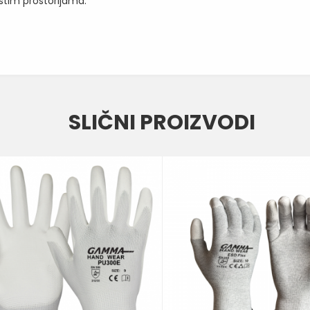
istim prostorijama.
Vrednost
Email
RUKAVICE ZA PRECIZNE RADOVE
SLIČNI PROIZVODI
BELA
GAMMA