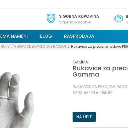
SIGURNA KUPOVINA
Sigurno plaćanje
N
REMA NAMENI
BLOG
RASPRODAJA
A RUKU
RUKAVICE ZA PRECIZNE RADOVE
Rukavice za precizne radove P1
GAMMA
Rukavice za preci
Gamma
RUKAVICE ZA PRECIZNE RADO
ŠIFRA ARTIKLA:
05668
NA UPIT