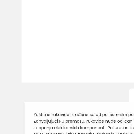
Zaštitne rukavice izrađene su od poliesterske po
Zahvaljujući PU premazu, rukavice nude odličan h
sklapanja elektronskih komponenti. Poliuretansk