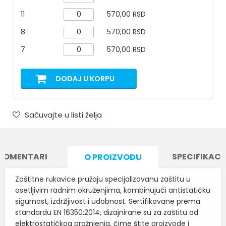
11
570,00 RSD
8
570,00 RSD
7
570,00 RSD
DODAJ U KORPU
Sačuvajte u listi želja
KOMENTARI
SPECIFIKACI
O PROIZVODU
Zaštitne rukavice pružaju specijalizovanu zaštitu u
osetljivim radnim okruženjima, kombinujući antistatičku
sigurnost, izdržljivost i udobnost. Sertifikovane prema
standardu EN 16350:2014, dizajnirane su za zaštitu od
elektrostatičkog pražnjenja, čime štite proizvode i