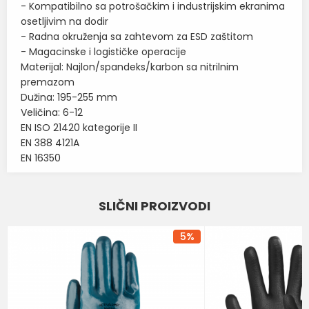
- Kompatibilno sa potrošačkim i industrijskim ekranima
osetljivim na dodir
- Radna okruženja sa zahtevom za ESD zaštitom
- Magacinske i logističke operacije
Materijal: Najlon/spandeks/karbon sa nitrilnim
premazom
Dužina: 195-255 mm
Veličina: 6-12
EN ISO 21420 kategorije II
EN 388 4121A
EN 16350
Karakteristika
Vrednost
Ime/Nadimak
SLIČNI PROIZVODI
Kategorija
RUKAVICE ZA PRECIZNE RADOVE
Email
Brend
ANSELL
5
%
BOJA
PLAVA
Poruka