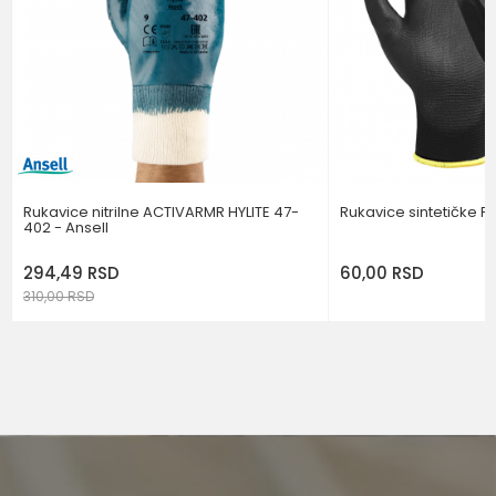
POŠALJI
Rukavice nitrilne ACTIVARMR HYLITE 47-
Rukavice sintetičke 
402 - Ansell
294,49
RSD
60,00
RSD
310,00
RSD