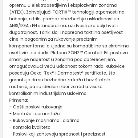
opremu u elektroosetljivim i eksplozivnim zonama
(ATEX). Zahvaljujući FORTIX™ tehnologiji otpornosti na
habanje, nitrilni premaz obezbeđuje usklađenost sa
ANSI/ISEA i EN standardima, uz dvostruko bolji hvat i
dugotrajnost. Tanki sloj i napredna taktilna osetljivost
čine ih pogodnim za rukovanje preciznim
komponentama, a ujedno su kompatibilne sa ekranima
osetljivim na dodir. Pletena ZONZ™ Comfort Fit postava
smanjuje napetost u zonama pod opterećenjem,
omogućavajući veću udobnost tokom rada. Rukavice
poseduju Oeko-Tex® i Dermatest® sertifikate, što
garantuje da su bezbedne za kožu i bez štetnih
materija, pa su idealan izbor za rad u visoko
kontrolisanim industrijskim uslovima.
Primena:
- Opšti poslovi rukovanja
- Montaža i demontaža
- Rukovanje mašinama i alatima
- Kontrola kvaliteta
- Poslovi koji zahtevaju spretnost i preciznost