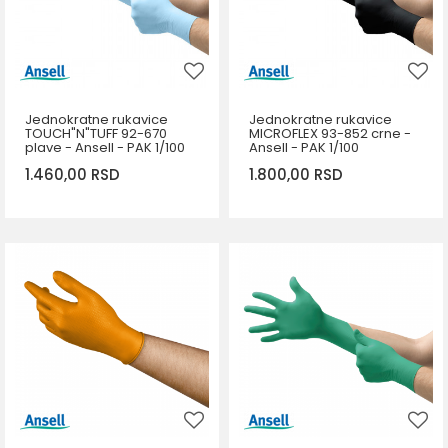
Jednokratne rukavice
Jednokratne rukavice
TOUCH"N"TUFF 92-670
MICROFLEX 93-852 crne -
plave - Ansell - PAK 1/100
Ansell - PAK 1/100
1.460,00
RSD
1.800,00
RSD
DODAJ U KORPU
DODAJ U KORPU
Veličina
Veličina
8,5-9
9,5-10
7,5-8
5,5-6
6,5-7
8,5-9