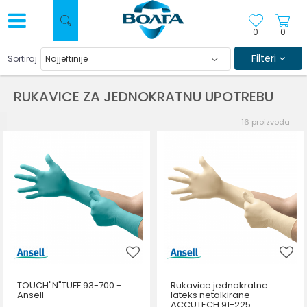
0
0
Filteri
Sortiraj
RUKAVICE ZA JEDNOKRATNU UPOTREBU
16
proizvoda
TOUCH"N"TUFF 93-700 -
Rukavice jednokratne
Ansell
lateks netalkirane
ACCUTECH 91-225