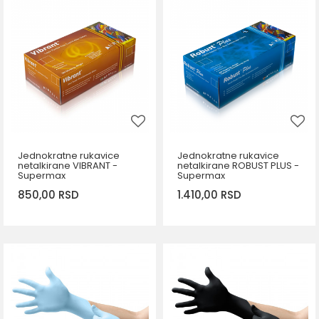
DODAJ U KORPU
DODAJ U KORPU
Veličina
Veličina
L
S
M
L
XL
Jednokratne rukavice
Jednokratne rukavice
netalkirane VIBRANT -
netalkirane ROBUST PLUS -
Supermax
Supermax
850,00
RSD
1.410,00
RSD
DODAJ U KORPU
DODAJ U KORPU
Veličina
Veličina
S
M
L
XL
L