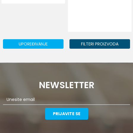
DODAJ U KORPU
Veličina
7,5-8
8,5-9
9,5-10
6,5-7
UPOREĐIVANJE
FILTERI PROIZVODA
NEWSLETTER
PRIJAVITE SE