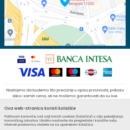
100023031
Povraćaj sredstava
Matični broj:
07790937
Zamena veličine i zamena artikla za drugi
Kako kupiti
Nastojimo da budemo što precizniji u opisu proizvoda, prikazu
slika i samih cena, ali ne možemo garantovati da su sve
informacije kompletne i bez grešaka. Svi artikli prikazani na sajtu
su deo naše ponude i ne podrazumeva da su dostupni u
Ova web-stranica koristi kolačiće
svakom trenutku. Raspoloživost robe možete proveriti
Poštovani korisniče, naš sajt koristi cookies (kolačiće) u cilju poboljšanja
besplatnim pozivom Call Centra na +381 (0) 11 405 9007 / +381
korisničkog iskustva. Ukoliko nastavite da pregledate i koristite našu
(0) 11 405 9008
Internet prodavnicu slažete se sa upotrebom kolačića.