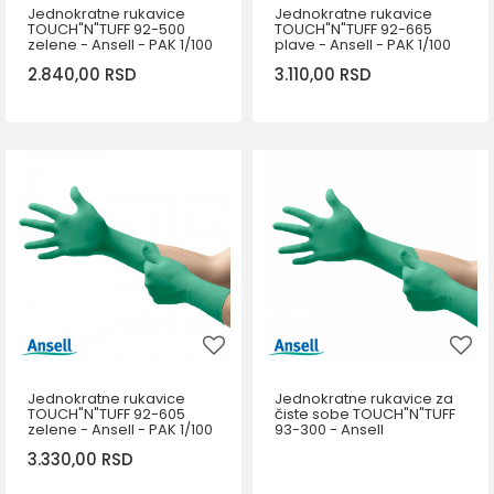
Jednokratne rukavice
Jednokratne rukavice
TOUCH"N"TUFF 92-500
TOUCH"N"TUFF 92-665
zelene - Ansell - PAK 1/100
plave - Ansell - PAK 1/100
2.840,00
RSD
3.110,00
RSD
DODAJ U KORPU
DODAJ U KORPU
Veličina
Veličina
7,5-8
8,5-9
9,5-10
6,5-7
6,5-7
7,5-8
8,5-9
9,5-10
Jednokratne rukavice
Jednokratne rukavice za
TOUCH"N"TUFF 92-605
čiste sobe TOUCH"N"TUFF
zelene - Ansell - PAK 1/100
93-300 - Ansell
3.330,00
RSD