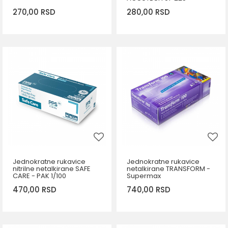
270,00
RSD
280,00
RSD
DODAJ U KORPU
DODAJ U KORPU
Veličina
Veličina
6,5-7
7
8
7,5
Jednokratne rukavice
Jednokratne rukavice
nitrilne netalkirane SAFE
netalkirane TRANSFORM -
CARE - PAK 1/100
Supermax
470,00
RSD
740,00
RSD