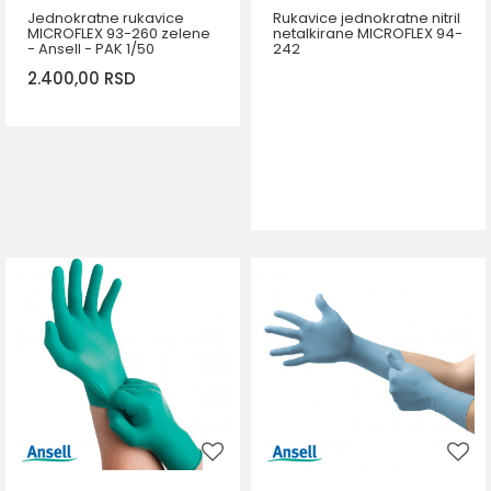
Jednokratne rukavice
Rukavice jednokratne nitril
MICROFLEX 93-260 zelene
netalkirane MICROFLEX 94-
- Ansell - PAK 1/50
242
2.400,00
RSD
DODAJ U KORPU
Veličina
7,5-8
8,5-9
9,5-10
5,5-6