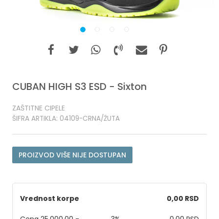
1
2
3
4
CUBAN HIGH S3 ESD - Sixton
ZAŠTITNE CIPELE
ŠIFRA ARTIKLA:
04109-CRNA/ŽUTA
PROIZVOD VIŠE NIJE DOSTUPAN
Vrednost korpe
0,00 RSD