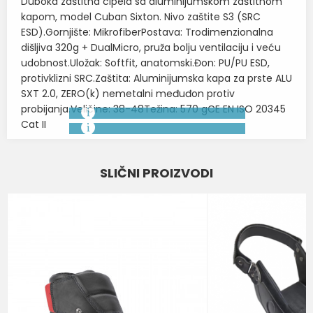
Duboka zaštitna cipela sa aluminijumskom zaštitnom
kapom, model Cuban Sixton. Nivo zaštite S3 (SRC
ESD).Gornjište: MikrofiberPostava: Trodimenzionalna
dišljiva 320g + DualMicro, pruža bolju ventilaciju i veću
udobnost.Uložak: Softfit, anatomski.Đon: PU/PU ESD,
protivklizni SRC.Zaštita: Aluminijumska kapa za prste ALU
SXT 2.0, ZERO(k) nemetalni međuđon protiv
probijanja.Veličine: 38-48Težina: 570 gCE EN ISO 20345
Cat II
Karakteristika
Vrednost
Ime/Nadimak
SLIČNI PROIZVODI
Kategorija
ZAŠTITNE CIPELE
Email
BOJA
FLUO NARANDŽ-CRNA
NIVO ZAŠTITE OBUĆE
O1
Poruka
VELIČINA
M-82