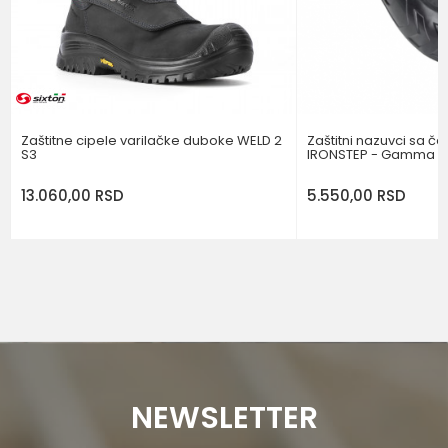
POŠALJI
Zaštitne cipele varilačke duboke WELD 2
Zaštitni nazuvci sa č
S3
IRONSTEP - Gamma
13.060,00
RSD
5.550,00
RSD
NEWSLETTER