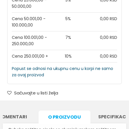
Cena 25.000,00 -
3%
0,00 RSD
50.000,00
Cena 50.001,00 -
5%
0,00 RSD
100.000,00
Cena 100.001,00 -
7%
0,00 RSD
250.000,00
Cena 250.001,00 +
10%
0,00 RSD
Popust se odnosi na ukupnu cenu u korpi ne samo
za ovaj proizvod
Sačuvajte u listi želja
KOMENTARI
SPECIFIKACI
O PROIZVODU