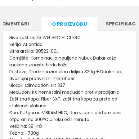
KOMENTARI
SPECIFIKACI
O PROIZVODU
Nivo zaštite: S3 WG HRO HI CI SRC
Serija: Atlantida
Šifra artikla: 80523-00L
Gornjište: Kombinacija nauljene Nubuk Dakar kože i
mekane zrnaste hirdo kože
Postava: Trodimenzionalna dišljiva 320g + Dualmicro,
dvoslojni protivklizni mikrofiber
Uložak: Climaction-Fit 337
Međuđon: KX nemetalni međuđon protiv probijanja
Zaštitna kapa: Fiber SXT, zaštitna kapa za prste od
staklenih vlakana
Đon: PU/guma VIBRAM HRO, đon visokih performansi
otporan na 300°C u roku od 1 minuta
Veličina: 38-48
Težina: ~780g