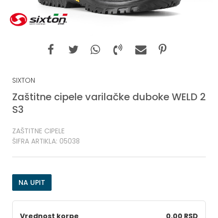
SIXTON
Zaštitne cipele varilačke duboke WELD 2
S3
ZAŠTITNE CIPELE
ŠIFRA ARTIKLA:
05038
NA UPIT
Vrednost korpe
0,00 RSD