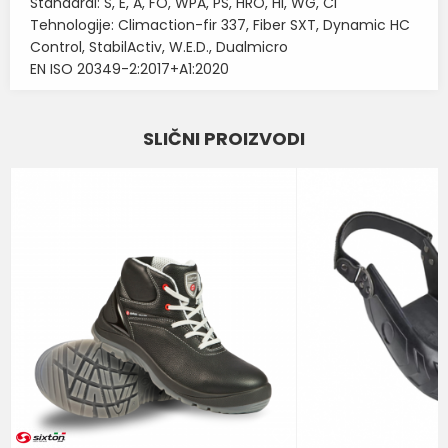
Standardi: S, E, A, FO, WPA, PS, HRO, HI, WG, CI
Tehnologije: Climaction-fir 337, Fiber SXT, Dynamic HC
Control, StabilActiv, W.E.D., Dualmicro
EN ISO 20349-2:2017+A1:2020
Karakteristika
Vrednost
Ime/Nadimak
SLIČNI PROIZVODI
Kategorija
ZAŠTITNE CIPELE
Email
Brend
SIXTON
BOJA
CRNA
Poruka
NIVO ZAŠTITE OBUĆE
S3
POŠALJI