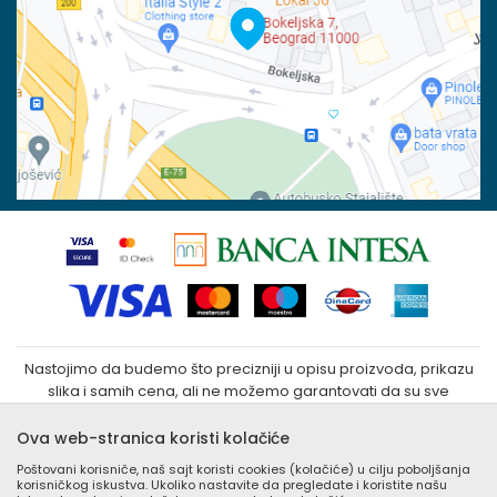
PIB:
Reklamacije
100023031
Povraćaj sredstava
Matični broj:
07790937
Zamena veličine i zamena artikla za drugi
Kako kupiti
Nastojimo da budemo što precizniji u opisu proizvoda, prikazu
slika i samih cena, ali ne možemo garantovati da su sve
informacije kompletne i bez grešaka. Svi artikli prikazani na sajtu
su deo naše ponude i ne podrazumeva da su dostupni u
Ova web-stranica koristi kolačiće
svakom trenutku. Raspoloživost robe možete proveriti
Poštovani korisniče, naš sajt koristi cookies (kolačiće) u cilju poboljšanja
besplatnim pozivom Call Centra na +381 (0) 11 405 9007 / +381
korisničkog iskustva. Ukoliko nastavite da pregledate i koristite našu