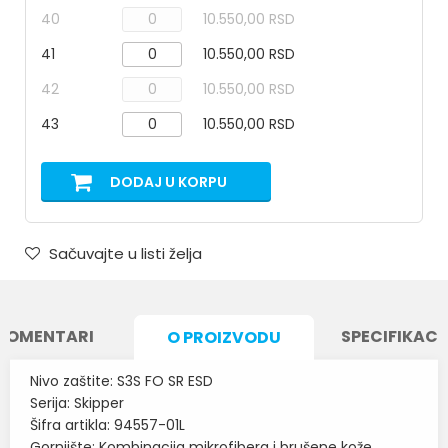
40
10.550,00 RSD
41
10.550,00 RSD
42
10.550,00 RSD
43
10.550,00 RSD
DODAJ U KORPU
Sačuvajte u listi želja
KOMENTARI
SPECIFIKACI
O PROIZVODU
Nivo zaštite: S3S FO SR ESD
Serija: Skipper
Šifra artikla: 94557-01L
Gornjište: Kombinacija mikrofibera i brušene kože