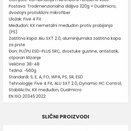
Postava: Trodimenzionalna dišljiva 320g + Dualmicro,
dvoslojni protivklizni mikrofiber
Uložak: Five 4 Fit
Međuđon: KX nemetalni međuđon protiv probijanja
(PS)
Zaštitna kapa: Alu SXT 2.0, aluminijumska zaštitna kapa
za prste
Đon: PU/PU ESD-PLUS SRC, dvostuke gustine, antistatik,
otporan klizanje
Veličina: 38-48
Težina: ~560g
Standardi: S, E, A, FO, WPA, PS, SR, ESD
Tehnologije: Five 4 Fit, ALU SXT 2.0, Dynamic HC Control,
StabilActiv, KX međuđon, Dualmicro
EN ISO 20345:2022
Karakteristika
Vrednost
Ime/Nadimak
SLIČNI PROIZVODI
Kategorija
ZAŠTITNE CIPELE
Email
Brend
SIXTON