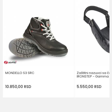
BOJA
CRNA
Poruka
NIVO ZAŠTITE OBUĆE
S3
POŠALJI
MONDELLO S3 SRC
Zaštitni nazuvci sa č
IRONSTEP - Gamma
10.850,00
RSD
5.550,00
RSD