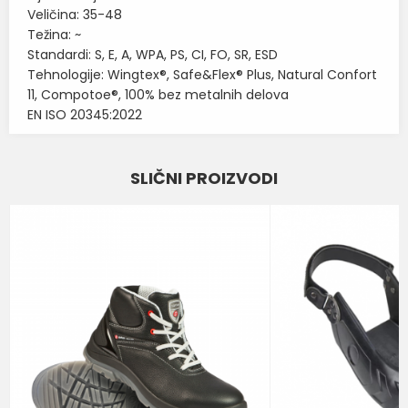
Veličina: 35-48
Težina: ~
Standardi: S, E, A, WPA, PS, CI, FO, SR, ESD
Tehnologije: Wingtex®, Safe&Flex® Plus, Natural Confort
11, Compotoe®, 100% bez metalnih delova
EN ISO 20345:2022
Karakteristika
Vrednost
Ime/Nadimak
SLIČNI PROIZVODI
Kategorija
ZAŠTITNE CIPELE
Email
BOJA
CRNA
Brend
U-POWER
Poruka