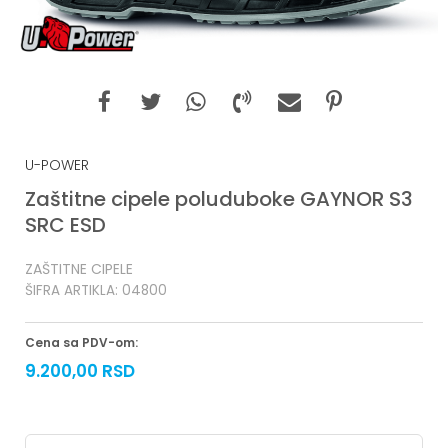
U-POWER
Zaštitne cipele poluduboke GAYNOR S3
SRC ESD
ZAŠTITNE CIPELE
ŠIFRA ARTIKLA:
04800
Cena sa PDV-om:
9.200,00
RSD