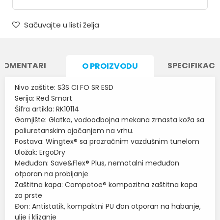
Sačuvajte u listi želja
KOMENTARI
SPECIFIKACI
O PROIZVODU
Nivo zaštite: S3S CI FO SR ESD
Serija: Red Smart
Šifra artikla: RK10114
Gornjište: Glatka, vodoodbojna mekana zrnasta koža sa
poliuretanskim ojačanjem na vrhu.
Postava: Wingtex® sa prozračnim vazdušnim tunelom
Uložak: ErgoDry
Međuđon: Save&Flex® Plus, nematalni međuđon
otporan na probijanje
Zaštitna kapa: Compotoe® kompozitna zaštitna kapa
za prste
Đon: Antistatik, kompaktni PU đon otporan na habanje,
ulje i klizanje